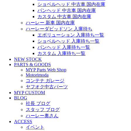
ショベルヘッド 中古車 国内在庫
パンヘッド 中古車 国内在庫
カスタム 中古車 国内在庫
ハーレー 新車 国内在庫
ハーレーダビッドソン 入庫待ち
エボリューション 入庫待ち一覧
ショベルヘッド 入庫待ち一覧
パンヘッド 入庫待ち一覧
カスタム 入庫待ち一覧
NEW STOCK
PARTS & GOODS
MYP Parts Web Shop
Motorimoda
コンテナ ガレージ
ヤフオク中古パーツ
MYP CUSTOM
BLOG
社長 ブログ
スタッフ ブログ
ハーレー奥さん
ACCESS
イベント