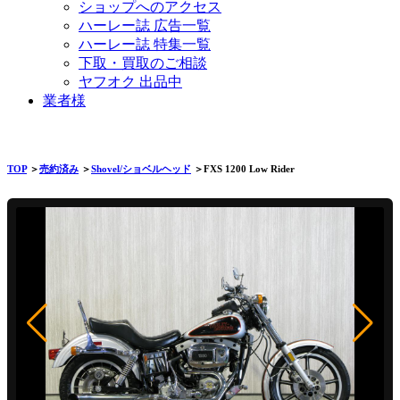
ショップへのアクセス
ハーレー誌 広告一覧
ハーレー誌 特集一覧
下取・買取のご相談
ヤフオク 出品中
業者様
TOP
＞
売約済み
＞
Shovel/ショベルヘッド
＞FXS 1200 Low Rider