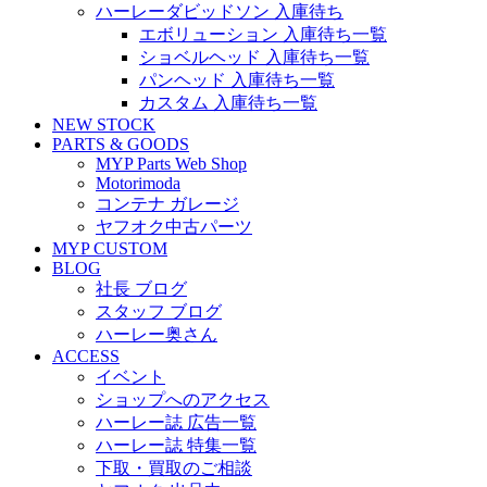
ハーレーダビッドソン 入庫待ち
エボリューション 入庫待ち一覧
ショベルヘッド 入庫待ち一覧
パンヘッド 入庫待ち一覧
カスタム 入庫待ち一覧
NEW STOCK
PARTS & GOODS
MYP Parts Web Shop
Motorimoda
コンテナ ガレージ
ヤフオク中古パーツ
MYP CUSTOM
BLOG
社長 ブログ
スタッフ ブログ
ハーレー奥さん
ACCESS
イベント
ショップへのアクセス
ハーレー誌 広告一覧
ハーレー誌 特集一覧
下取・買取のご相談