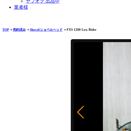
ヤフオク 出品中
業者様
TOP
＞
売約済み
＞
Shovel/ショベルヘッド
＞FXS 1200 Low Rider