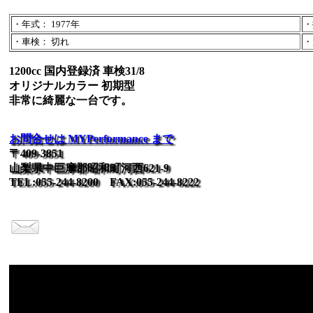
・年式： 1977年
・
・車検： 切れ
・
1200cc 国内登録済 車検31/8
オリジナルカラー 初期型
非常に綺麗な一台です。
お問合せは MYPerformance まで
〒409-3851
山梨県中巨摩郡昭和町河西621-9
TEL:055-244-8200 FAX:055-244-8222