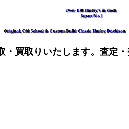
Over 150 Harley's in stock
Japan No.1
Original, Old School & Custom Build Classic Harley Davidson
取・買取りいたします。査定・