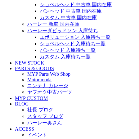
ショベルヘッド 中古車 国内在庫
パンヘッド 中古車 国内在庫
カスタム 中古車 国内在庫
ハーレー 新車 国内在庫
ハーレーダビッドソン 入庫待ち
エボリューション 入庫待ち一覧
ショベルヘッド 入庫待ち一覧
パンヘッド 入庫待ち一覧
カスタム 入庫待ち一覧
NEW STOCK
PARTS & GOODS
MYP Parts Web Shop
Motorimoda
コンテナ ガレージ
ヤフオク中古パーツ
MYP CUSTOM
BLOG
社長 ブログ
スタッフ ブログ
ハーレー奥さん
ACCESS
イベント