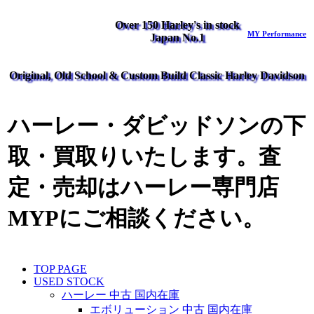
Over 150 Harley's in stock
MY Performance
Japan No.1
Original, Old School & Custom Build Classic Harley Davidson
ハーレー・ダビッドソンの下
取・買取りいたします。査
定・売却はハーレー専門店
MYPにご相談ください。
TOP PAGE
USED STOCK
ハーレー 中古 国内在庫
エボリューション 中古 国内在庫