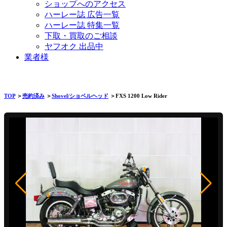
ショップへのアクセス
ハーレー誌 広告一覧
ハーレー誌 特集一覧
下取・買取のご相談
ヤフオク 出品中
業者様
TOP
＞
売約済み
＞
Shovel/ショベルヘッド
＞FXS 1200 Low Rider