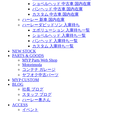
ショベルヘッド 中古車 国内在庫
パンヘッド 中古車 国内在庫
カスタム 中古車 国内在庫
ハーレー 新車 国内在庫
ハーレーダビッドソン 入庫待ち
エボリューション 入庫待ち一覧
ショベルヘッド 入庫待ち一覧
パンヘッド 入庫待ち一覧
カスタム 入庫待ち一覧
NEW STOCK
PARTS & GOODS
MYP Parts Web Shop
Motorimoda
コンテナ ガレージ
ヤフオク中古パーツ
MYP CUSTOM
BLOG
社長 ブログ
スタッフ ブログ
ハーレー奥さん
ACCESS
イベント