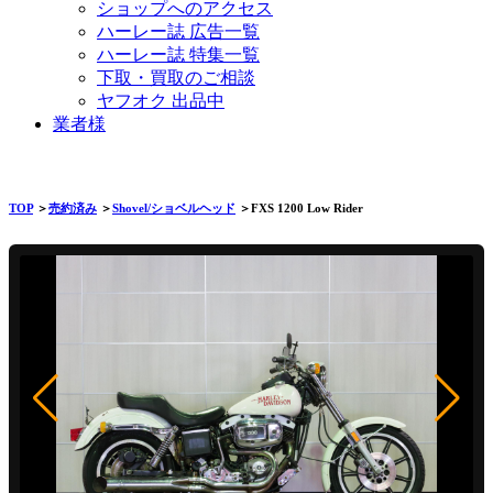
ショップへのアクセス
ハーレー誌 広告一覧
ハーレー誌 特集一覧
下取・買取のご相談
ヤフオク 出品中
業者様
TOP
＞
売約済み
＞
Shovel/ショベルヘッド
＞FXS 1200 Low Rider