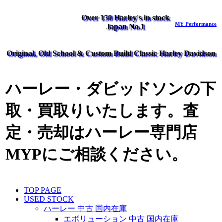
Over 150 Harley's in stock
MY Performance
Japan No.1
Original, Old School & Custom Build Classic Harley Davidson
ハーレー・ダビッドソンの下
取・買取りいたします。査
定・売却はハーレー専門店
MYPにご相談ください。
TOP PAGE
USED STOCK
ハーレー 中古 国内在庫
エボリューション 中古 国内在庫