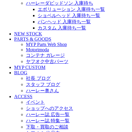
ハーレーダビッドソン 入庫待ち
エボリューション 入庫待ち一覧
ショベルヘッド 入庫待ち一覧
パンヘッド 入庫待ち一覧
カスタム 入庫待ち一覧
NEW STOCK
PARTS & GOODS
MYP Parts Web Shop
Motorimoda
コンテナ ガレージ
ヤフオク中古パーツ
MYP CUSTOM
BLOG
社長 ブログ
スタッフ ブログ
ハーレー奥さん
ACCESS
イベント
ショップへのアクセス
ハーレー誌 広告一覧
ハーレー誌 特集一覧
下取・買取のご相談