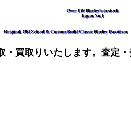
Over 150 Harley's in stock
Japan No.1
Original, Old School & Custom Build Classic Harley Davidson
取・買取りいたします。査定・