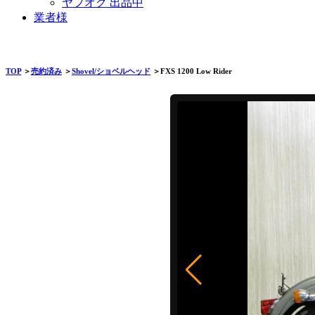
ヤフオク 出品中
業者様
TOP
＞
売約済み
＞
Shovel/ショベルヘッド
＞FXS 1200 Low Rider