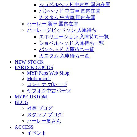
ショベルヘッド 中古車 国内在庫
パンヘッド 中古車 国内在庫
カスタム 中古車 国内在庫
ハーレー 新車 国内在庫
ハーレーダビッドソン 入庫待ち
エボリューション 入庫待ち一覧
ショベルヘッド 入庫待ち一覧
パンヘッド 入庫待ち一覧
カスタム 入庫待ち一覧
NEW STOCK
PARTS & GOODS
MYP Parts Web Shop
Motorimoda
コンテナ ガレージ
ヤフオク中古パーツ
MYP CUSTOM
BLOG
社長 ブログ
スタッフ ブログ
ハーレー奥さん
ACCESS
イベント