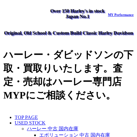
Over 150 Harley's in stock
MY Performance
Japan No.1
Original, Old School & Custom Build Classic Harley Davidson
ハーレー・ダビッドソンの下
取・買取りいたします。査
定・売却はハーレー専門店
MYPにご相談ください。
TOP PAGE
USED STOCK
ハーレー 中古 国内在庫
エボリューション 中古 国内在庫