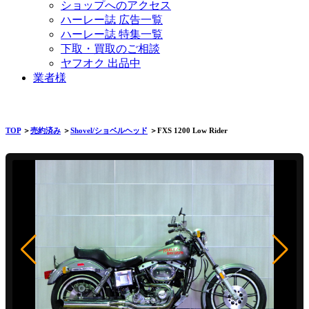
ショップへのアクセス
ハーレー誌 広告一覧
ハーレー誌 特集一覧
下取・買取のご相談
ヤフオク 出品中
業者様
TOP
＞
売約済み
＞
Shovel/ショベルヘッド
＞FXS 1200 Low Rider