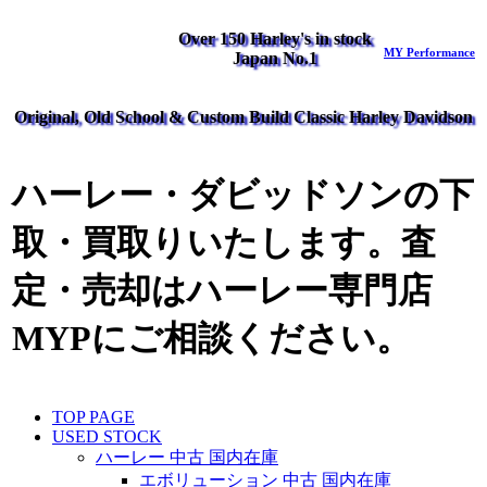
Over 150 Harley's in stock
MY Performance
Japan No.1
Original, Old School & Custom Build Classic Harley Davidson
ハーレー・ダビッドソンの下
取・買取りいたします。査
定・売却はハーレー専門店
MYPにご相談ください。
TOP PAGE
USED STOCK
ハーレー 中古 国内在庫
エボリューション 中古 国内在庫