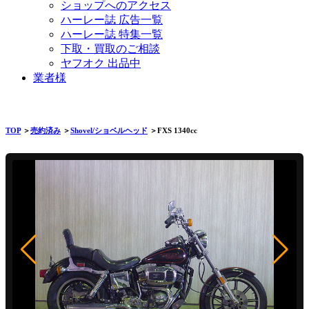
ショップへのアクセス
ハーレー誌 広告一覧
ハーレー誌 特集一覧
下取・買取のご相談
ヤフオク 出品中
業者様
TOP
＞
売約済み
＞
Shovel/ショベルヘッド
＞FXS 1340cc