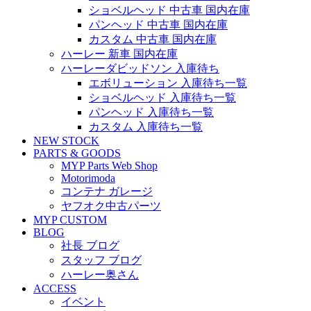
ショベルヘッド 中古車 国内在庫
パンヘッド 中古車 国内在庫
カスタム 中古車 国内在庫
ハーレー 新車 国内在庫
ハーレーダビッドソン 入庫待ち
エボリューション 入庫待ち一覧
ショベルヘッド 入庫待ち一覧
パンヘッド 入庫待ち一覧
カスタム 入庫待ち一覧
NEW STOCK
PARTS & GOODS
MYP Parts Web Shop
Motorimoda
コンテナ ガレージ
ヤフオク中古パーツ
MYP CUSTOM
BLOG
社長 ブログ
スタッフ ブログ
ハーレー奥さん
ACCESS
イベント