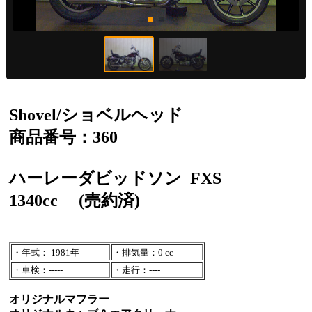
Shovel/ショベルヘッド
商品番号：360
ハーレーダビッドソン
FXS
1340cc
(売約済)
・年式： 1981年
・排気量：0 cc
・車検：-----
・走行：----
オリジナルマフラー