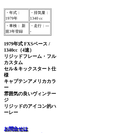
・年式：
・排気量：
1979年
1340 cc
・車検： 新
・走行：---
規3年登録
-
1979年式 FXSベース /
1340cc（4速）
リジッドフレーム・フル
カスタム
セル＆キックスタート仕
様
キャプテンアメリカカラ
ー
雰囲気の良いヴィンテー
ジ
リジッドのアイコン的ハ
ーレー
お問合せは