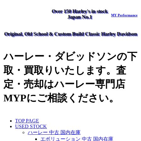
Over 150 Harley's in stock
MY Performance
Japan No.1
Original, Old School & Custom Build Classic Harley Davidson
ハーレー・ダビッドソンの下
取・買取りいたします。査
定・売却はハーレー専門店
MYPにご相談ください。
TOP PAGE
USED STOCK
ハーレー 中古 国内在庫
エボリューション 中古 国内在庫