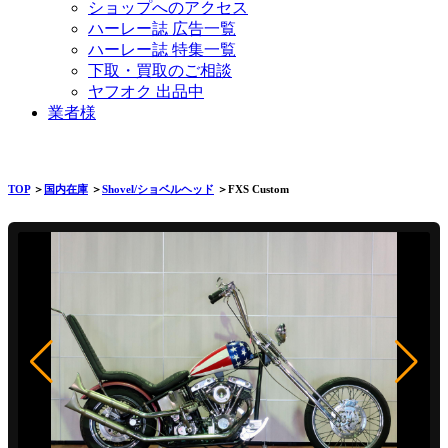
ショップへのアクセス
ハーレー誌 広告一覧
ハーレー誌 特集一覧
下取・買取のご相談
ヤフオク 出品中
業者様
TOP
＞
国内在庫
＞
Shovel/ショベルヘッド
＞FXS Custom