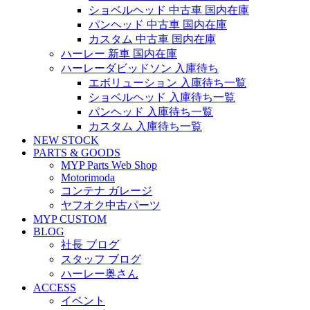
ショベルヘッド 中古車 国内在庫
パンヘッド 中古車 国内在庫
カスタム 中古車 国内在庫
ハーレー 新車 国内在庫
ハーレーダビッドソン 入庫待ち
エボリューション 入庫待ち一覧
ショベルヘッド 入庫待ち一覧
パンヘッド 入庫待ち一覧
カスタム 入庫待ち一覧
NEW STOCK
PARTS & GOODS
MYP Parts Web Shop
Motorimoda
コンテナ ガレージ
ヤフオク中古パーツ
MYP CUSTOM
BLOG
社長 ブログ
スタッフ ブログ
ハーレー奥さん
ACCESS
イベント