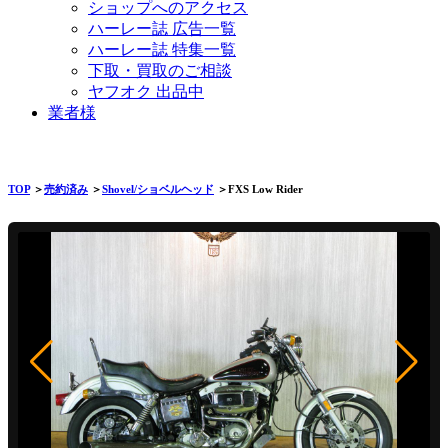
ショップへのアクセス
ハーレー誌 広告一覧
ハーレー誌 特集一覧
下取・買取のご相談
ヤフオク 出品中
業者様
TOP
＞
売約済み
＞
Shovel/ショベルヘッド
＞FXS Low Rider