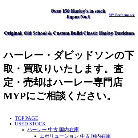
Over 150 Harley's in stock
MY Performance
Japan No.1
Original, Old School & Custom Build Classic Harley Davidson
ハーレー・ダビッドソンの下
取・買取りいたします。査
定・売却はハーレー専門店
MYPにご相談ください。
TOP PAGE
USED STOCK
ハーレー 中古 国内在庫
エボリューション 中古 国内在庫