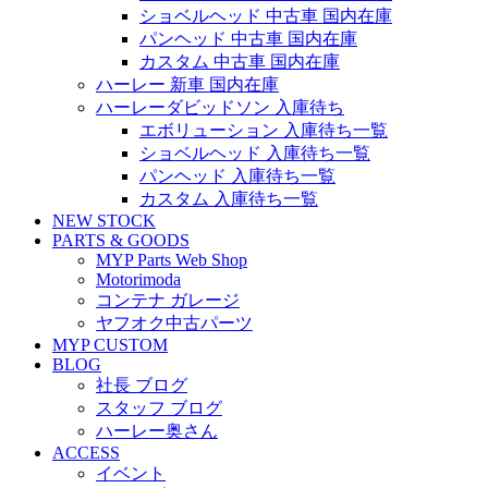
ショベルヘッド 中古車 国内在庫
パンヘッド 中古車 国内在庫
カスタム 中古車 国内在庫
ハーレー 新車 国内在庫
ハーレーダビッドソン 入庫待ち
エボリューション 入庫待ち一覧
ショベルヘッド 入庫待ち一覧
パンヘッド 入庫待ち一覧
カスタム 入庫待ち一覧
NEW STOCK
PARTS & GOODS
MYP Parts Web Shop
Motorimoda
コンテナ ガレージ
ヤフオク中古パーツ
MYP CUSTOM
BLOG
社長 ブログ
スタッフ ブログ
ハーレー奥さん
ACCESS
イベント