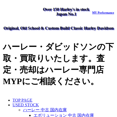
Over 150 Harley's in stock
MY Performance
Japan No.1
Original, Old School & Custom Build Classic Harley Davidson
ハーレー・ダビッドソンの下
取・買取りいたします。査
定・売却はハーレー専門店
MYPにご相談ください。
TOP PAGE
USED STOCK
ハーレー 中古 国内在庫
エボリューション 中古 国内在庫