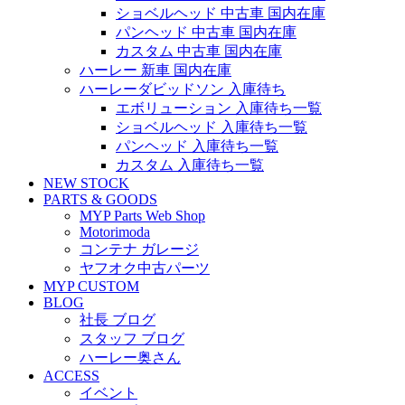
ショベルヘッド 中古車 国内在庫
パンヘッド 中古車 国内在庫
カスタム 中古車 国内在庫
ハーレー 新車 国内在庫
ハーレーダビッドソン 入庫待ち
エボリューション 入庫待ち一覧
ショベルヘッド 入庫待ち一覧
パンヘッド 入庫待ち一覧
カスタム 入庫待ち一覧
NEW STOCK
PARTS & GOODS
MYP Parts Web Shop
Motorimoda
コンテナ ガレージ
ヤフオク中古パーツ
MYP CUSTOM
BLOG
社長 ブログ
スタッフ ブログ
ハーレー奥さん
ACCESS
イベント