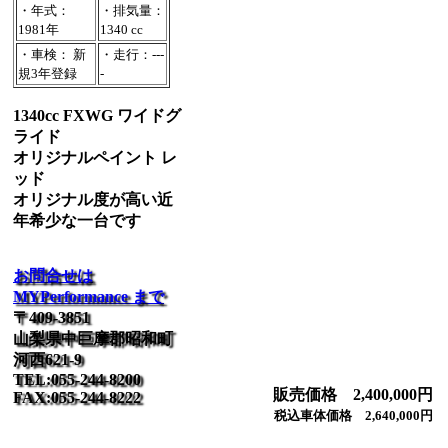
・年式：
・排気量：
1981年
1340 cc
・車検： 新
・走行：---
規3年登録
-
1340cc FXWG ワイドグ
ライド
オリジナルペイント レ
ッド
オリジナル度が高い近
年希少な一台です
お問合せは
MYPerformance まで
〒409-3851
山梨県中巨摩郡昭和町
河西621-9
TEL:055-244-8200
販売価格 2,400,000円
FAX:055-244-8222
税込車体価格 2,640,000円