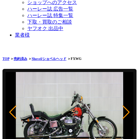
ショップへのアクセス
ハーレー誌 広告一覧
ハーレー誌 特集一覧
下取・買取のご相談
ヤフオク 出品中
業者様
TOP
＞
売約済み
＞
Shovel/ショベルヘッド
＞FXWG