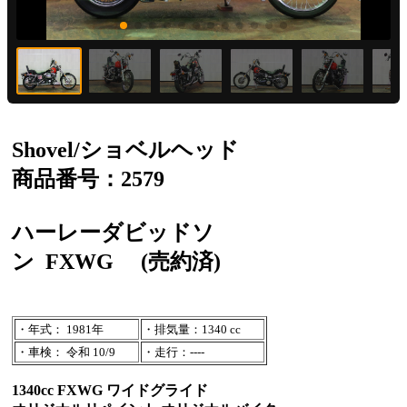
Shovel/ショベルヘッド
商品番号：2579
ハーレーダビッドソ
ン
FXWG
(売約済)
・年式： 1981年
・排気量：1340 cc
・車検： 令和 10/9
・走行：----
1340cc FXWG ワイドグライド