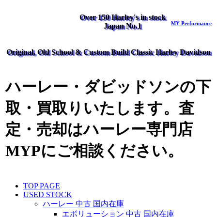
Over 150 Harley's in stock
MY Performance
Japan No.1
Original, Old School & Custom Build Classic Harley Davidson
ハーレー・ダビッドソンの下
取・買取りいたします。査
定・売却はハーレー専門店
MYPにご相談ください。
TOP PAGE
USED STOCK
ハーレー 中古 国内在庫
エボリューション 中古 国内在庫