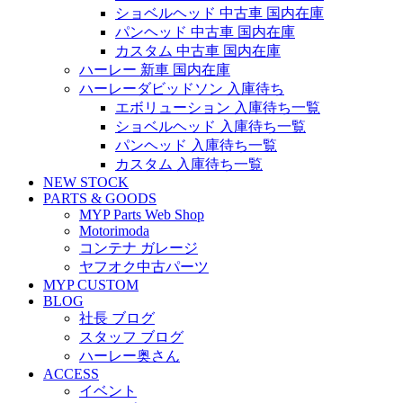
ショベルヘッド 中古車 国内在庫
パンヘッド 中古車 国内在庫
カスタム 中古車 国内在庫
ハーレー 新車 国内在庫
ハーレーダビッドソン 入庫待ち
エボリューション 入庫待ち一覧
ショベルヘッド 入庫待ち一覧
パンヘッド 入庫待ち一覧
カスタム 入庫待ち一覧
NEW STOCK
PARTS & GOODS
MYP Parts Web Shop
Motorimoda
コンテナ ガレージ
ヤフオク中古パーツ
MYP CUSTOM
BLOG
社長 ブログ
スタッフ ブログ
ハーレー奥さん
ACCESS
イベント