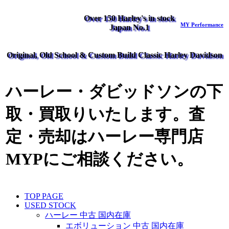
Over 150 Harley's in stock
MY Performance
Japan No.1
Original, Old School & Custom Build Classic Harley Davidson
ハーレー・ダビッドソンの下
取・買取りいたします。査
定・売却はハーレー専門店
MYPにご相談ください。
TOP PAGE
USED STOCK
ハーレー 中古 国内在庫
エボリューション 中古 国内在庫