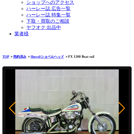
ショップへのアクセス
ハーレー誌 広告一覧
ハーレー誌 特集一覧
下取・買取のご相談
ヤフオク 出品中
業者様
TOP
＞
売約済み
＞
Shovel/ショベルヘッド
＞FX 1200 Boat tail