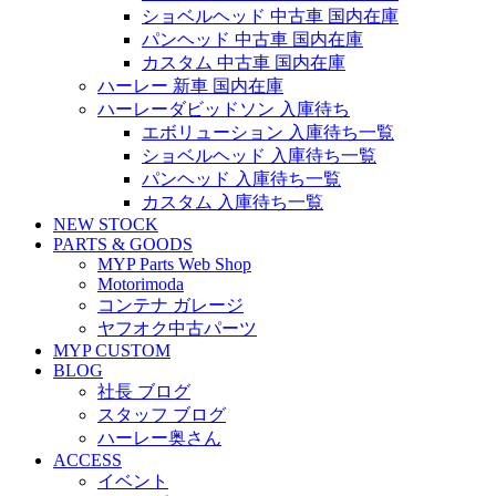
ショベルヘッド 中古車 国内在庫
パンヘッド 中古車 国内在庫
カスタム 中古車 国内在庫
ハーレー 新車 国内在庫
ハーレーダビッドソン 入庫待ち
エボリューション 入庫待ち一覧
ショベルヘッド 入庫待ち一覧
パンヘッド 入庫待ち一覧
カスタム 入庫待ち一覧
NEW STOCK
PARTS & GOODS
MYP Parts Web Shop
Motorimoda
コンテナ ガレージ
ヤフオク中古パーツ
MYP CUSTOM
BLOG
社長 ブログ
スタッフ ブログ
ハーレー奥さん
ACCESS
イベント