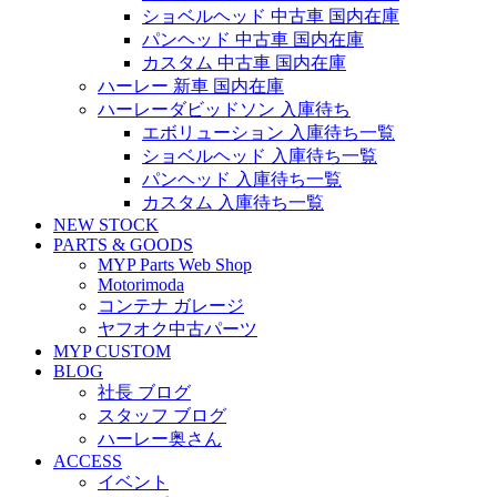
ショベルヘッド 中古車 国内在庫
パンヘッド 中古車 国内在庫
カスタム 中古車 国内在庫
ハーレー 新車 国内在庫
ハーレーダビッドソン 入庫待ち
エボリューション 入庫待ち一覧
ショベルヘッド 入庫待ち一覧
パンヘッド 入庫待ち一覧
カスタム 入庫待ち一覧
NEW STOCK
PARTS & GOODS
MYP Parts Web Shop
Motorimoda
コンテナ ガレージ
ヤフオク中古パーツ
MYP CUSTOM
BLOG
社長 ブログ
スタッフ ブログ
ハーレー奥さん
ACCESS
イベント