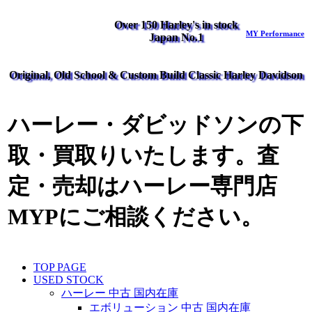
Over 150 Harley's in stock
MY Performance
Japan No.1
Original, Old School & Custom Build Classic Harley Davidson
ハーレー・ダビッドソンの下
取・買取りいたします。査
定・売却はハーレー専門店
MYPにご相談ください。
TOP PAGE
USED STOCK
ハーレー 中古 国内在庫
エボリューション 中古 国内在庫