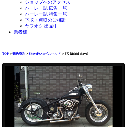
ショップへのアクセス
ハーレー誌 広告一覧
ハーレー誌 特集一覧
下取・買取のご相談
ヤフオク 出品中
業者様
TOP
＞
売約済み
＞
Shovel/ショベルヘッド
＞FX Ridgid shovel