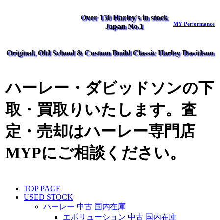
Over 150 Harley's in stock
MY Performance
Japan No.1
Original, Old School & Custom Build Classic Harley Davidson
ハーレー・ダビッドソンの下
取・買取りいたします。査
定・売却はハーレー専門店
MYPにご相談ください。
TOP PAGE
USED STOCK
ハーレー 中古 国内在庫
エボリューション 中古 国内在庫