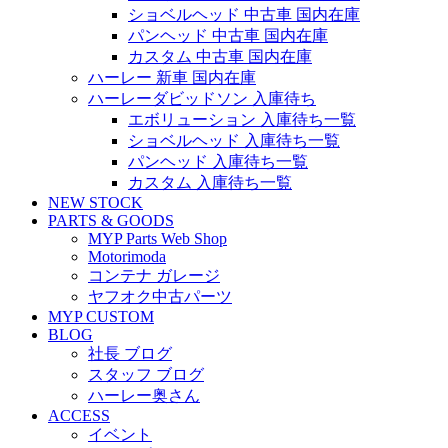
ショベルヘッド 中古車 国内在庫
パンヘッド 中古車 国内在庫
カスタム 中古車 国内在庫
ハーレー 新車 国内在庫
ハーレーダビッドソン 入庫待ち
エボリューション 入庫待ち一覧
ショベルヘッド 入庫待ち一覧
パンヘッド 入庫待ち一覧
カスタム 入庫待ち一覧
NEW STOCK
PARTS & GOODS
MYP Parts Web Shop
Motorimoda
コンテナ ガレージ
ヤフオク中古パーツ
MYP CUSTOM
BLOG
社長 ブログ
スタッフ ブログ
ハーレー奥さん
ACCESS
イベント