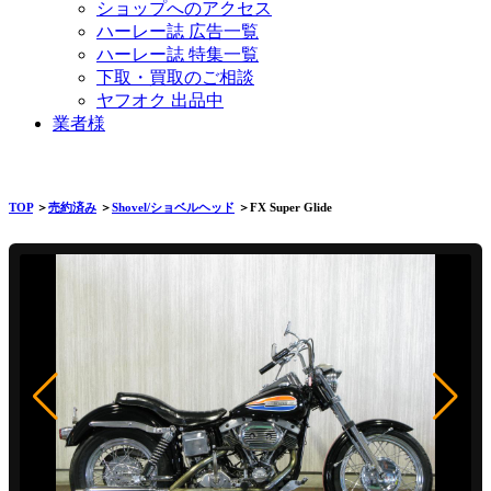
ショップへのアクセス
ハーレー誌 広告一覧
ハーレー誌 特集一覧
下取・買取のご相談
ヤフオク 出品中
業者様
TOP
＞
売約済み
＞
Shovel/ショベルヘッド
＞FX Super Glide