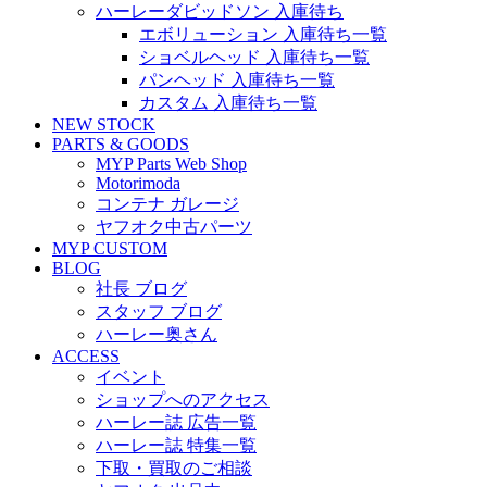
ハーレーダビッドソン 入庫待ち
エボリューション 入庫待ち一覧
ショベルヘッド 入庫待ち一覧
パンヘッド 入庫待ち一覧
カスタム 入庫待ち一覧
NEW STOCK
PARTS & GOODS
MYP Parts Web Shop
Motorimoda
コンテナ ガレージ
ヤフオク中古パーツ
MYP CUSTOM
BLOG
社長 ブログ
スタッフ ブログ
ハーレー奥さん
ACCESS
イベント
ショップへのアクセス
ハーレー誌 広告一覧
ハーレー誌 特集一覧
下取・買取のご相談