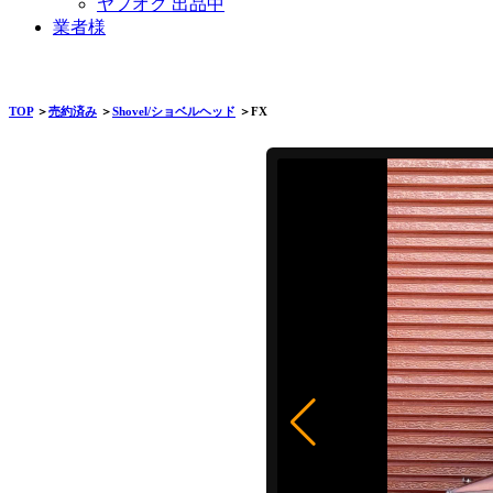
ヤフオク 出品中
業者様
TOP
＞
売約済み
＞
Shovel/ショベルヘッド
＞FX