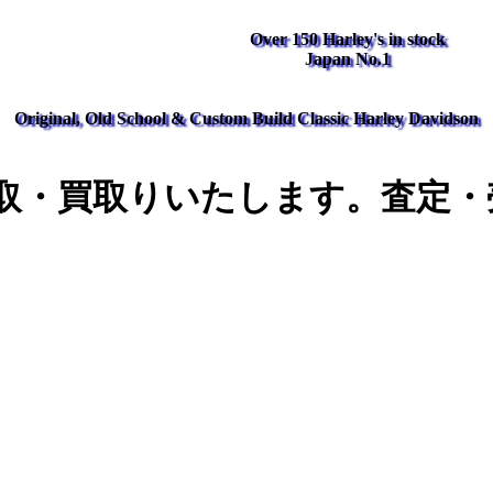
Over 150 Harley's in stock
Japan No.1
Original, Old School & Custom Build Classic Harley Davidson
取・買取りいたします。査定・