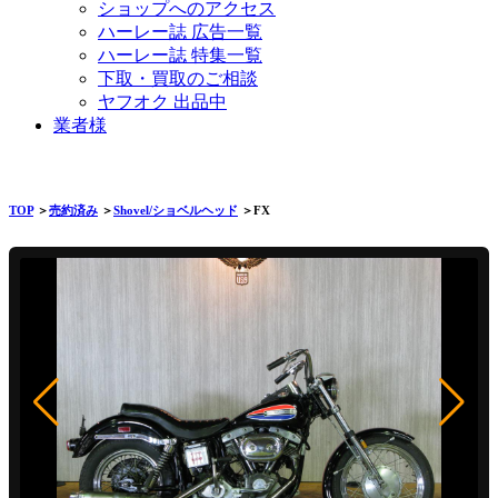
ショップへのアクセス
ハーレー誌 広告一覧
ハーレー誌 特集一覧
下取・買取のご相談
ヤフオク 出品中
業者様
TOP
＞
売約済み
＞
Shovel/ショベルヘッド
＞FX