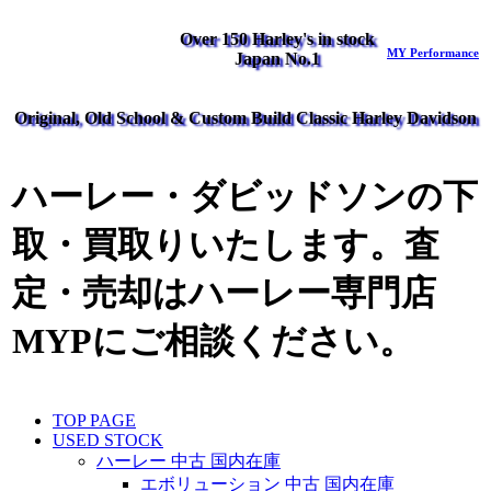
Over 150 Harley's in stock
MY Performance
Japan No.1
Original, Old School & Custom Build Classic Harley Davidson
ハーレー・ダビッドソンの下
取・買取りいたします。査
定・売却はハーレー専門店
MYPにご相談ください。
TOP PAGE
USED STOCK
ハーレー 中古 国内在庫
エボリューション 中古 国内在庫