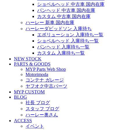
ショベルヘッド 中古車 国内在庫
パンヘッド 中古車 国内在庫
カスタム 中古車 国内在庫
ハーレー 新車 国内在庫
ハーレーダビッドソン 入庫待ち
エボリューション 入庫待ち一覧
ショベルヘッド 入庫待ち一覧
パンヘッド 入庫待ち一覧
カスタム 入庫待ち一覧
NEW STOCK
PARTS & GOODS
MYP Parts Web Shop
Motorimoda
コンテナ ガレージ
ヤフオク中古パーツ
MYP CUSTOM
BLOG
社長 ブログ
スタッフ ブログ
ハーレー奥さん
ACCESS
イベント