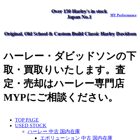
Over 150 Harley's in stock
MY Performance
Japan No.1
Original, Old School & Custom Build Classic Harley Davidson
ハーレー・ダビッドソンの下
取・買取りいたします。査
定・売却はハーレー専門店
MYPにご相談ください。
TOP PAGE
USED STOCK
ハーレー 中古 国内在庫
エボリューション 中古 国内在庫