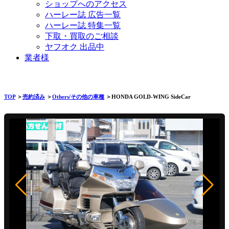
ショップへのアクセス
ハーレー誌 広告一覧
ハーレー誌 特集一覧
下取・買取のご相談
ヤフオク 出品中
業者様
TOP
＞
売約済み
＞
Others/その他の車種
＞HONDA GOLD-WING SideCar