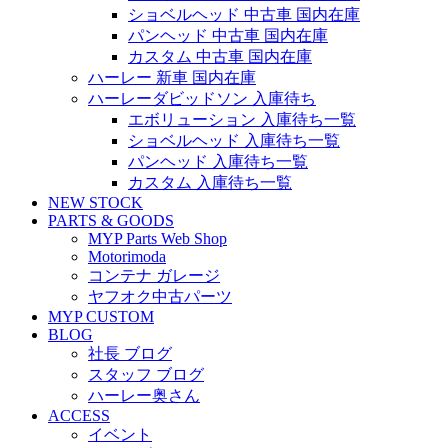
ショベルヘッド 中古車 国内在庫
パンヘッド 中古車 国内在庫
カスタム 中古車 国内在庫
ハーレー 新車 国内在庫
ハーレーダビッドソン 入庫待ち
エボリューション 入庫待ち一覧
ショベルヘッド 入庫待ち一覧
パンヘッド 入庫待ち一覧
カスタム 入庫待ち一覧
NEW STOCK
PARTS & GOODS
MYP Parts Web Shop
Motorimoda
コンテナ ガレージ
ヤフオク中古パーツ
MYP CUSTOM
BLOG
社長 ブログ
スタッフ ブログ
ハーレー奥さん
ACCESS
イベント