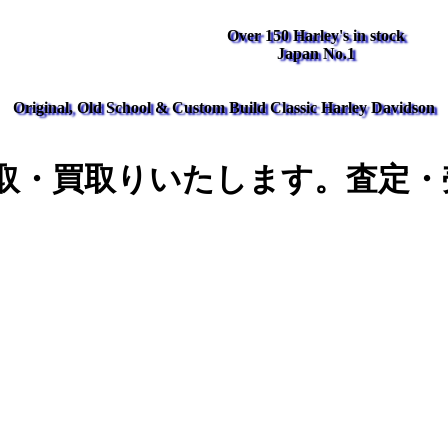
Over 150 Harley's in stock
Japan No.1
Original, Old School & Custom Build Classic Harley Davidson
取・買取りいたします。査定・