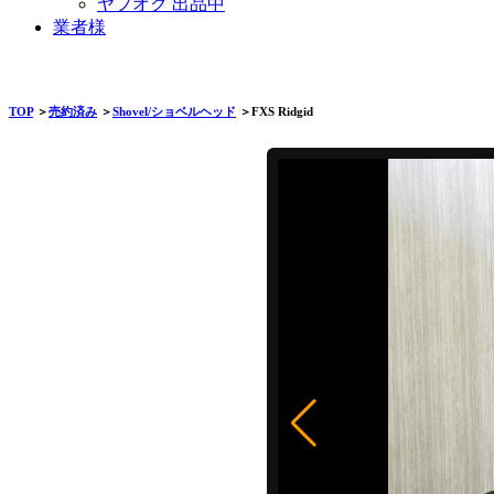
ヤフオク 出品中
業者様
TOP
＞
売約済み
＞
Shovel/ショベルヘッド
＞FXS Ridgid