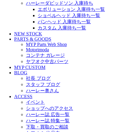
ハーレーダビッドソン 入庫待ち
エボリューション 入庫待ち一覧
ショベルヘッド 入庫待ち一覧
パンヘッド 入庫待ち一覧
カスタム 入庫待ち一覧
NEW STOCK
PARTS & GOODS
MYP Parts Web Shop
Motorimoda
コンテナ ガレージ
ヤフオク中古パーツ
MYP CUSTOM
BLOG
社長 ブログ
スタッフ ブログ
ハーレー奥さん
ACCESS
イベント
ショップへのアクセス
ハーレー誌 広告一覧
ハーレー誌 特集一覧
下取・買取のご相談