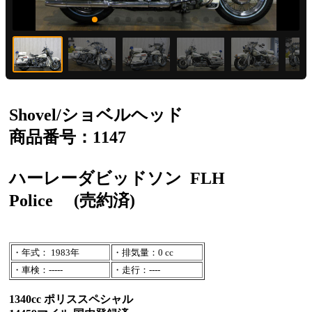
Shovel/ショベルヘッド
商品番号：1147
ハーレーダビッドソン
FLH
Police
(売約済)
・年式： 1983年
・排気量：0 cc
・車検：-----
・走行：----
1340cc ポリススペシャル