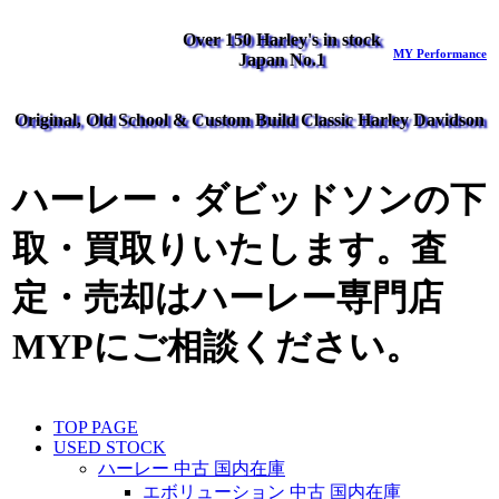
Over 150 Harley's in stock
MY Performance
Japan No.1
Original, Old School & Custom Build Classic Harley Davidson
ハーレー・ダビッドソンの下
取・買取りいたします。査
定・売却はハーレー専門店
MYPにご相談ください。
TOP PAGE
USED STOCK
ハーレー 中古 国内在庫
エボリューション 中古 国内在庫