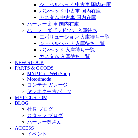
ショベルヘッド 中古車 国内在庫
パンヘッド 中古車 国内在庫
カスタム 中古車 国内在庫
ハーレー 新車 国内在庫
ハーレーダビッドソン 入庫待ち
エボリューション 入庫待ち一覧
ショベルヘッド 入庫待ち一覧
パンヘッド 入庫待ち一覧
カスタム 入庫待ち一覧
NEW STOCK
PARTS & GOODS
MYP Parts Web Shop
Motorimoda
コンテナ ガレージ
ヤフオク中古パーツ
MYP CUSTOM
BLOG
社長 ブログ
スタッフ ブログ
ハーレー奥さん
ACCESS
イベント