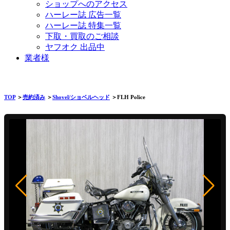
ショップへのアクセス
ハーレー誌 広告一覧
ハーレー誌 特集一覧
下取・買取のご相談
ヤフオク 出品中
業者様
TOP
＞
売約済み
＞
Shovel/ショベルヘッド
＞FLH Police