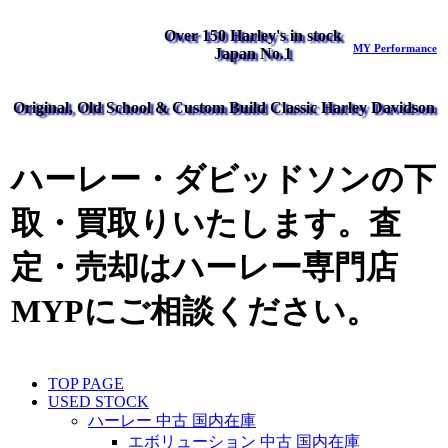
Over 150 Harley's in stock
MY Performance
Japan No.1
Original, Old School & Custom Build Classic Harley Davidson
ハーレー・ダビッドソンの下
取・買取りいたします。査
定・売却はハーレー専門店
MYPにご相談ください。
TOP PAGE
USED STOCK
ハーレー 中古 国内在庫
エボリューション 中古 国内在庫