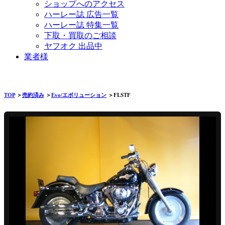
ショップへのアクセス
ハーレー誌 広告一覧
ハーレー誌 特集一覧
下取・買取のご相談
ヤフオク 出品中
業者様
TOP
＞
売約済み
＞
Evo/エボリューション
＞FLSTF