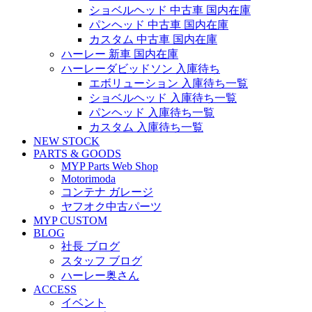
ショベルヘッド 中古車 国内在庫
パンヘッド 中古車 国内在庫
カスタム 中古車 国内在庫
ハーレー 新車 国内在庫
ハーレーダビッドソン 入庫待ち
エボリューション 入庫待ち一覧
ショベルヘッド 入庫待ち一覧
パンヘッド 入庫待ち一覧
カスタム 入庫待ち一覧
NEW STOCK
PARTS & GOODS
MYP Parts Web Shop
Motorimoda
コンテナ ガレージ
ヤフオク中古パーツ
MYP CUSTOM
BLOG
社長 ブログ
スタッフ ブログ
ハーレー奥さん
ACCESS
イベント