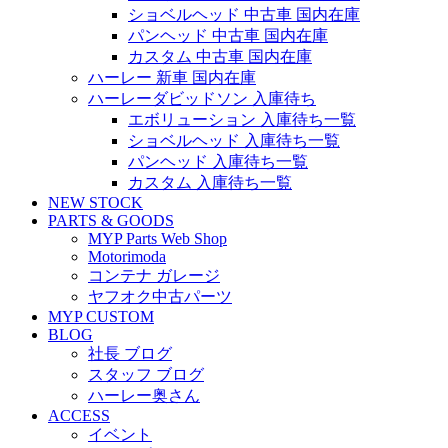
ショベルヘッド 中古車 国内在庫
パンヘッド 中古車 国内在庫
カスタム 中古車 国内在庫
ハーレー 新車 国内在庫
ハーレーダビッドソン 入庫待ち
エボリューション 入庫待ち一覧
ショベルヘッド 入庫待ち一覧
パンヘッド 入庫待ち一覧
カスタム 入庫待ち一覧
NEW STOCK
PARTS & GOODS
MYP Parts Web Shop
Motorimoda
コンテナ ガレージ
ヤフオク中古パーツ
MYP CUSTOM
BLOG
社長 ブログ
スタッフ ブログ
ハーレー奥さん
ACCESS
イベント