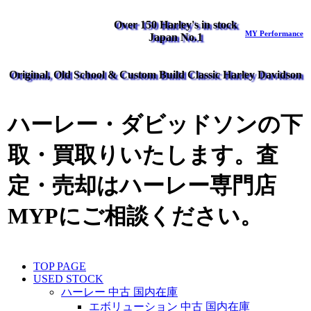
Over 150 Harley's in stock
MY Performance
Japan No.1
Original, Old School & Custom Build Classic Harley Davidson
ハーレー・ダビッドソンの下
取・買取りいたします。査
定・売却はハーレー専門店
MYPにご相談ください。
TOP PAGE
USED STOCK
ハーレー 中古 国内在庫
エボリューション 中古 国内在庫