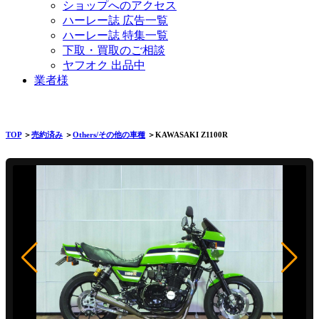
ショップへのアクセス
ハーレー誌 広告一覧
ハーレー誌 特集一覧
下取・買取のご相談
ヤフオク 出品中
業者様
TOP
＞
売約済み
＞
Others/その他の車種
＞KAWASAKI Z1100R