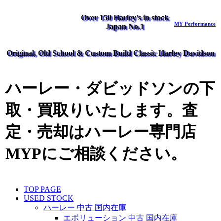
Over 150 Harley's in stock
MY Performance
Japan No.1
Original, Old School & Custom Build Classic Harley Davidson
ハーレー・ダビッドソンの下
取・買取りいたします。査
定・売却はハーレー専門店
MYPにご相談ください。
TOP PAGE
USED STOCK
ハーレー 中古 国内在庫
エボリューション 中古 国内在庫