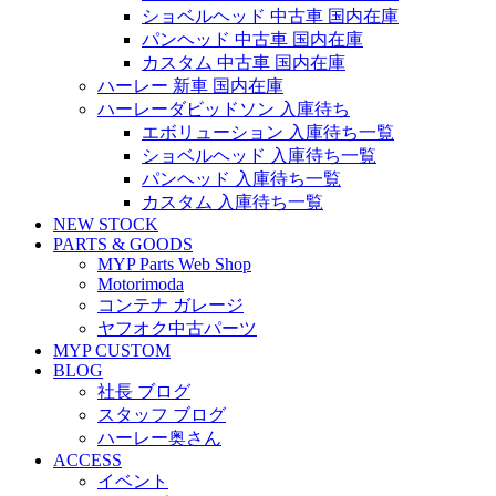
ショベルヘッド 中古車 国内在庫
パンヘッド 中古車 国内在庫
カスタム 中古車 国内在庫
ハーレー 新車 国内在庫
ハーレーダビッドソン 入庫待ち
エボリューション 入庫待ち一覧
ショベルヘッド 入庫待ち一覧
パンヘッド 入庫待ち一覧
カスタム 入庫待ち一覧
NEW STOCK
PARTS & GOODS
MYP Parts Web Shop
Motorimoda
コンテナ ガレージ
ヤフオク中古パーツ
MYP CUSTOM
BLOG
社長 ブログ
スタッフ ブログ
ハーレー奥さん
ACCESS
イベント