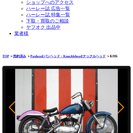
ショップへのアクセス
ハーレー誌 広告一覧
ハーレー誌 特集一覧
下取・買取のご相談
ヤフオク 出品中
業者様
TOP
＞
売約済み
＞
Panhead/パンヘッド・Knucklehead/ナックルヘッド
＞KHK