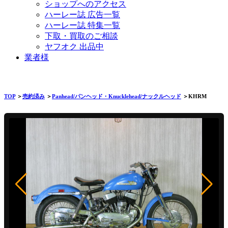
ショップへのアクセス
ハーレー誌 広告一覧
ハーレー誌 特集一覧
下取・買取のご相談
ヤフオク 出品中
業者様
TOP
＞
売約済み
＞
Panhead/パンヘッド・Knucklehead/ナックルヘッド
＞KHRM