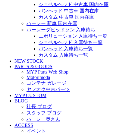
ショベルヘッド 中古車 国内在庫
パンヘッド 中古車 国内在庫
カスタム 中古車 国内在庫
ハーレー 新車 国内在庫
ハーレーダビッドソン 入庫待ち
エボリューション 入庫待ち一覧
ショベルヘッド 入庫待ち一覧
パンヘッド 入庫待ち一覧
カスタム 入庫待ち一覧
NEW STOCK
PARTS & GOODS
MYP Parts Web Shop
Motorimoda
コンテナ ガレージ
ヤフオク中古パーツ
MYP CUSTOM
BLOG
社長 ブログ
スタッフ ブログ
ハーレー奥さん
ACCESS
イベント