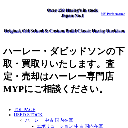
Over 150 Harley's in stock
MY Performance
Japan No.1
Original, Old School & Custom Build Classic Harley Davidson
ハーレー・ダビッドソンの下
取・買取りいたします。査
定・売却はハーレー専門店
MYPにご相談ください。
TOP PAGE
USED STOCK
ハーレー 中古 国内在庫
エボリューション 中古 国内在庫