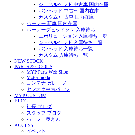
ショベルヘッド 中古車 国内在庫
パンヘッド 中古車 国内在庫
カスタム 中古車 国内在庫
ハーレー 新車 国内在庫
ハーレーダビッドソン 入庫待ち
エボリューション 入庫待ち一覧
ショベルヘッド 入庫待ち一覧
パンヘッド 入庫待ち一覧
カスタム 入庫待ち一覧
NEW STOCK
PARTS & GOODS
MYP Parts Web Shop
Motorimoda
コンテナ ガレージ
ヤフオク中古パーツ
MYP CUSTOM
BLOG
社長 ブログ
スタッフ ブログ
ハーレー奥さん
ACCESS
イベント