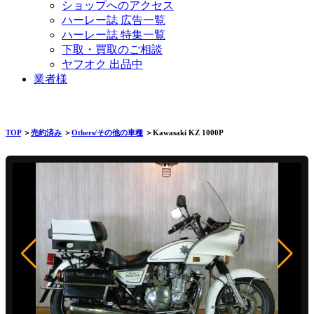
ショップへのアクセス
ハーレー誌 広告一覧
ハーレー誌 特集一覧
下取・買取のご相談
ヤフオク 出品中
業者様
TOP
＞
売約済み
＞
Others/その他の車種
＞Kawasaki KZ 1000P