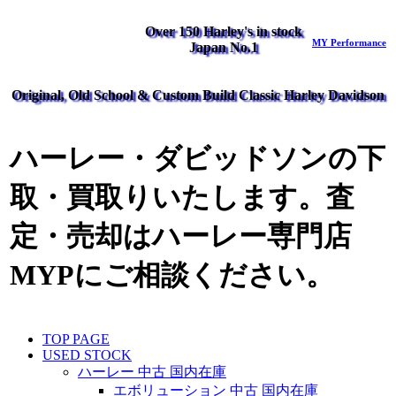
Over 150 Harley's in stock
MY Performance
Japan No.1
Original, Old School & Custom Build Classic Harley Davidson
ハーレー・ダビッドソンの下
取・買取りいたします。査
定・売却はハーレー専門店
MYPにご相談ください。
TOP PAGE
USED STOCK
ハーレー 中古 国内在庫
エボリューション 中古 国内在庫