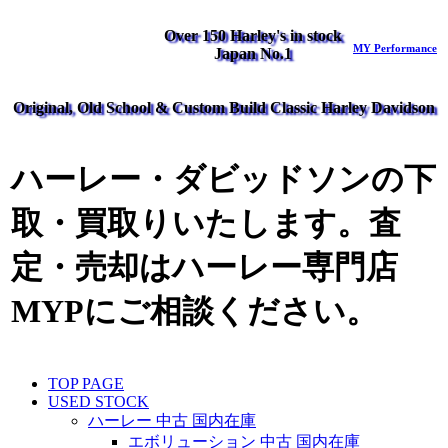
Over 150 Harley's in stock
MY Performance
Japan No.1
Original, Old School & Custom Build Classic Harley Davidson
ハーレー・ダビッドソンの下
取・買取りいたします。査
定・売却はハーレー専門店
MYPにご相談ください。
TOP PAGE
USED STOCK
ハーレー 中古 国内在庫
エボリューション 中古 国内在庫