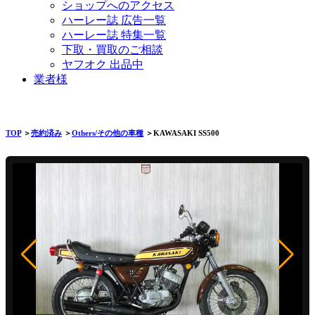
ショップへのアクセス
ハーレー誌 広告一覧
ハーレー誌 特集一覧
下取・買取のご相談
ヤフオク 出品中
業者様
TOP
＞
売約済み
＞
Others/その他の車種
＞KAWASAKI SS500