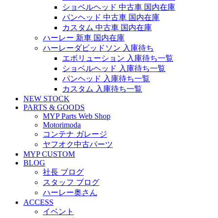
ショベルヘッド 中古車 国内在庫
パンヘッド 中古車 国内在庫
カスタム 中古車 国内在庫
ハーレー 新車 国内在庫
ハーレーダビッドソン 入庫待ち
エボリューション 入庫待ち一覧
ショベルヘッド 入庫待ち一覧
パンヘッド 入庫待ち一覧
カスタム 入庫待ち一覧
NEW STOCK
PARTS & GOODS
MYP Parts Web Shop
Motorimoda
コンテナ ガレージ
ヤフオク中古パーツ
MYP CUSTOM
BLOG
社長 ブログ
スタッフ ブログ
ハーレー奥さん
ACCESS
イベント