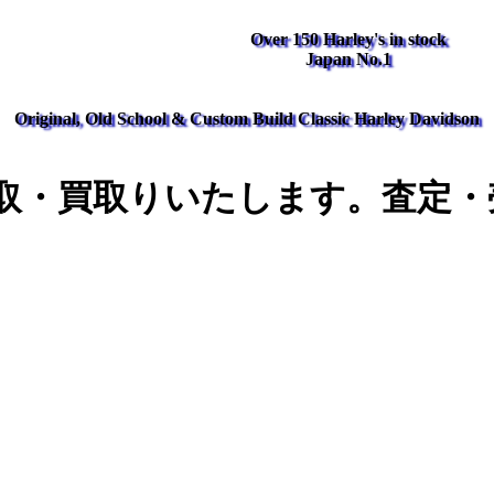
Over 150 Harley's in stock
Japan No.1
Original, Old School & Custom Build Classic Harley Davidson
取・買取りいたします。査定・