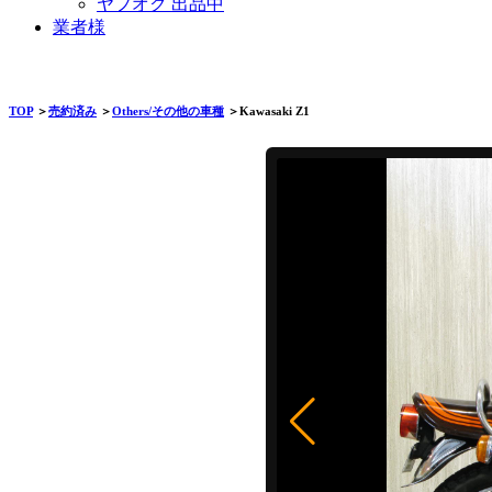
ヤフオク 出品中
業者様
TOP
＞
売約済み
＞
Others/その他の車種
＞Kawasaki Z1