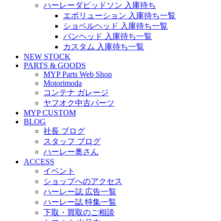
ハーレーダビッドソン 入庫待ち
エボリューション 入庫待ち一覧
ショベルヘッド 入庫待ち一覧
パンヘッド 入庫待ち一覧
カスタム 入庫待ち一覧
NEW STOCK
PARTS & GOODS
MYP Parts Web Shop
Motorimoda
コンテナ ガレージ
ヤフオク中古パーツ
MYP CUSTOM
BLOG
社長 ブログ
スタッフ ブログ
ハーレー奥さん
ACCESS
イベント
ショップへのアクセス
ハーレー誌 広告一覧
ハーレー誌 特集一覧
下取・買取のご相談