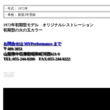
・年式： 1972年
・車検： 新規3年登録
1972年初期型モデル オリジナルレストレーション
初期型の火の玉カラー
お問合せは MYPerformance まで
〒409-3851
山梨県中巨摩郡昭和町河西621-9
TEL:055-244-8200 FAX:055-244-8222