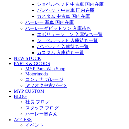
ショベルヘッド 中古車 国内在庫
パンヘッド 中古車 国内在庫
カスタム 中古車 国内在庫
ハーレー 新車 国内在庫
ハーレーダビッドソン 入庫待ち
エボリューション 入庫待ち一覧
ショベルヘッド 入庫待ち一覧
パンヘッド 入庫待ち一覧
カスタム 入庫待ち一覧
NEW STOCK
PARTS & GOODS
MYP Parts Web Shop
Motorimoda
コンテナ ガレージ
ヤフオク中古パーツ
MYP CUSTOM
BLOG
社長 ブログ
スタッフ ブログ
ハーレー奥さん
ACCESS
イベント