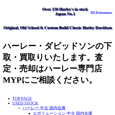
Over 150 Harley's in stock
MY Performance
Japan No.1
Original, Old School & Custom Build Classic Harley Davidson
ハーレー・ダビッドソンの下
取・買取りいたします。査
定・売却はハーレー専門店
MYPにご相談ください。
TOP PAGE
USED STOCK
ハーレー 中古 国内在庫
エボリューション 中古 国内在庫