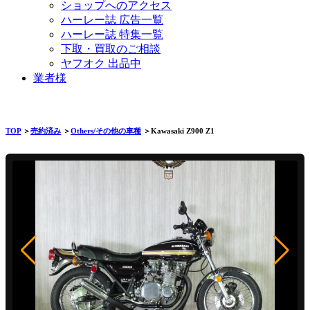
ショップへのアクセス
ハーレー誌 広告一覧
ハーレー誌 特集一覧
下取・買取のご相談
ヤフオク 出品中
業者様
TOP
＞
売約済み
＞
Others/その他の車種
＞Kawasaki Z900 Z1