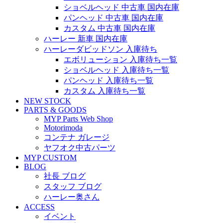
ショベルヘッド 中古車 国内在庫
パンヘッド 中古車 国内在庫
カスタム 中古車 国内在庫
ハーレー 新車 国内在庫
ハーレーダビッドソン 入庫待ち
エボリューション 入庫待ち一覧
ショベルヘッド 入庫待ち一覧
パンヘッド 入庫待ち一覧
カスタム 入庫待ち一覧
NEW STOCK
PARTS & GOODS
MYP Parts Web Shop
Motorimoda
コンテナ ガレージ
ヤフオク中古パーツ
MYP CUSTOM
BLOG
社長 ブログ
スタッフ ブログ
ハーレー奥さん
ACCESS
イベント