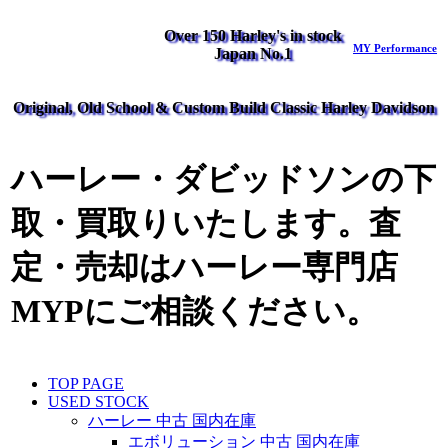
Over 150 Harley's in stock
MY Performance
Japan No.1
Original, Old School & Custom Build Classic Harley Davidson
ハーレー・ダビッドソンの下
取・買取りいたします。査
定・売却はハーレー専門店
MYPにご相談ください。
TOP PAGE
USED STOCK
ハーレー 中古 国内在庫
エボリューション 中古 国内在庫