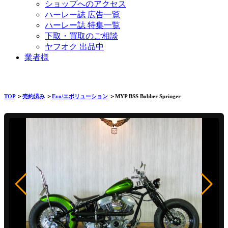
ショップへのアクセス
ハーレー誌 広告一覧
ハーレー誌 特集一覧
下取・買取のご相談
ヤフオク 出品中
業者様
TOP
＞
売約済み
＞
Evo/エボリューション
＞MYP BSS Bobber Springer