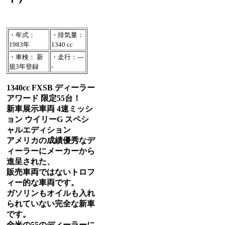
・年式：
・排気量：
1983年
1340 cc
・車検： 新
・走行：---
規3年登録
-
1340cc FXSB ディーラー
アワード 限定55台！
新車展示車両 4速ミッシ
ョン ウイリーG スペシ
ャルエディション
アメリカの成績優秀なデ
ィーラーにメーカーから
進呈された、
販売車両ではないトロフ
ィー的な車両です。
ガソリンもオイルも入れ
られていない完全な新車
です。
全米の55のディーラーに