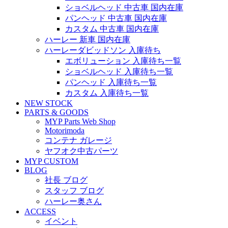
ショベルヘッド 中古車 国内在庫
パンヘッド 中古車 国内在庫
カスタム 中古車 国内在庫
ハーレー 新車 国内在庫
ハーレーダビッドソン 入庫待ち
エボリューション 入庫待ち一覧
ショベルヘッド 入庫待ち一覧
パンヘッド 入庫待ち一覧
カスタム 入庫待ち一覧
NEW STOCK
PARTS & GOODS
MYP Parts Web Shop
Motorimoda
コンテナ ガレージ
ヤフオク中古パーツ
MYP CUSTOM
BLOG
社長 ブログ
スタッフ ブログ
ハーレー奥さん
ACCESS
イベント