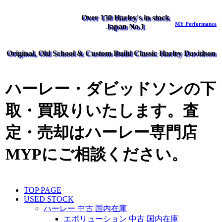
Over 150 Harley's in stock
MY Performance
Japan No.1
Original, Old School & Custom Build Classic Harley Davidson
ハーレー・ダビッドソンの下
取・買取りいたします。査
定・売却はハーレー専門店
MYPにご相談ください。
TOP PAGE
USED STOCK
ハーレー 中古 国内在庫
エボリューション 中古 国内在庫