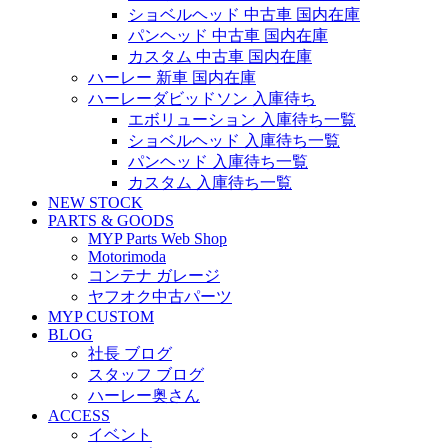
ショベルヘッド 中古車 国内在庫
パンヘッド 中古車 国内在庫
カスタム 中古車 国内在庫
ハーレー 新車 国内在庫
ハーレーダビッドソン 入庫待ち
エボリューション 入庫待ち一覧
ショベルヘッド 入庫待ち一覧
パンヘッド 入庫待ち一覧
カスタム 入庫待ち一覧
NEW STOCK
PARTS & GOODS
MYP Parts Web Shop
Motorimoda
コンテナ ガレージ
ヤフオク中古パーツ
MYP CUSTOM
BLOG
社長 ブログ
スタッフ ブログ
ハーレー奥さん
ACCESS
イベント