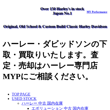
Over 150 Harley's in stock
MY Performance
Japan No.1
Original, Old School & Custom Build Classic Harley Davidson
ハーレー・ダビッドソンの下
取・買取りいたします。査
定・売却はハーレー専門店
MYPにご相談ください。
TOP PAGE
USED STOCK
ハーレー 中古 国内在庫
エボリューション 中古 国内在庫