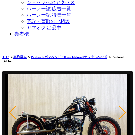
ショップへのアクセス
ハーレー誌 広告一覧
ハーレー誌 特集一覧
下取・買取のご相談
ヤフオク 出品中
業者様
TOP
＞
売約済み
＞
Panhead/パンヘッド・Knucklehead/ナックルヘッド
＞Panhead
Bobber