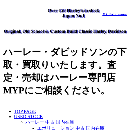
Over 150 Harley's in stock
MY Performance
Japan No.1
Original, Old School & Custom Build Classic Harley Davidson
ハーレー・ダビッドソンの下
取・買取りいたします。査
定・売却はハーレー専門店
MYPにご相談ください。
TOP PAGE
USED STOCK
ハーレー 中古 国内在庫
エボリューション 中古 国内在庫