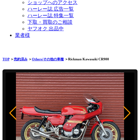
ショップへのアクセス
ハーレー誌 広告一覧
ハーレー誌 特集一覧
下取・買取のご相談
ヤフオク 出品中
業者様
TOP
＞
売約済み
＞
Others/その他の車種
＞Rickman Kawasaki CR900