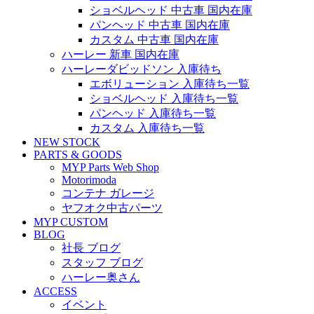
ショベルヘッド 中古車 国内在庫
パンヘッド 中古車 国内在庫
カスタム 中古車 国内在庫
ハーレー 新車 国内在庫
ハーレーダビッドソン 入庫待ち
エボリューション 入庫待ち一覧
ショベルヘッド 入庫待ち一覧
パンヘッド 入庫待ち一覧
カスタム 入庫待ち一覧
NEW STOCK
PARTS & GOODS
MYP Parts Web Shop
Motorimoda
コンテナ ガレージ
ヤフオク中古パーツ
MYP CUSTOM
BLOG
社長 ブログ
スタッフ ブログ
ハーレー奥さん
ACCESS
イベント