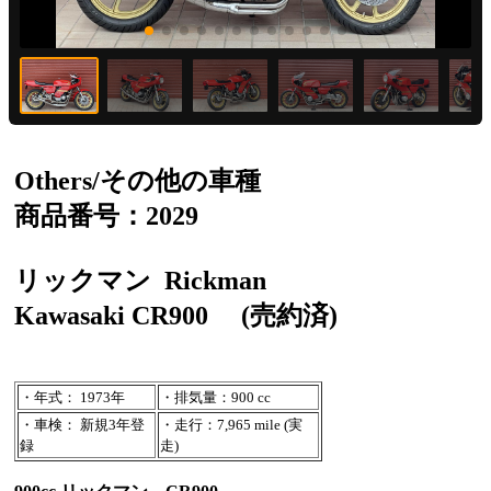
Others/その他の車種
商品番号：2029
リックマン
Rickman
Kawasaki CR900
(売約済)
・年式： 1973年
・排気量：900 cc
・車検： 新規3年登
・走行：7,965 mile (実
録
走)