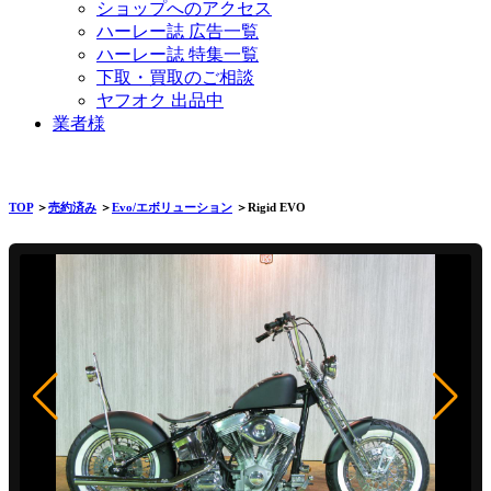
ショップへのアクセス
ハーレー誌 広告一覧
ハーレー誌 特集一覧
下取・買取のご相談
ヤフオク 出品中
業者様
TOP
＞
売約済み
＞
Evo/エボリューション
＞Rigid EVO