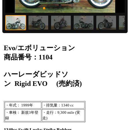
Evo/エボリューション
商品番号：1104
ハーレーダビッドソ
ン
Rigid EVO
(売約済)
・年式： 1999年
・排気量：1340 cc
・車検： 新規3年登
・走行：9,300 mile (実
録
走)
1340cc Swift Lucky Strike Bobber