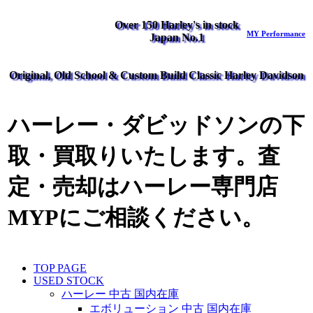
Over 150 Harley's in stock
MY Performance
Japan No.1
Original, Old School & Custom Build Classic Harley Davidson
ハーレー・ダビッドソンの下
取・買取りいたします。査
定・売却はハーレー専門店
MYPにご相談ください。
TOP PAGE
USED STOCK
ハーレー 中古 国内在庫
エボリューション 中古 国内在庫