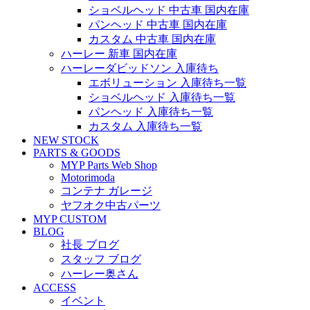
ショベルヘッド 中古車 国内在庫
パンヘッド 中古車 国内在庫
カスタム 中古車 国内在庫
ハーレー 新車 国内在庫
ハーレーダビッドソン 入庫待ち
エボリューション 入庫待ち一覧
ショベルヘッド 入庫待ち一覧
パンヘッド 入庫待ち一覧
カスタム 入庫待ち一覧
NEW STOCK
PARTS & GOODS
MYP Parts Web Shop
Motorimoda
コンテナ ガレージ
ヤフオク中古パーツ
MYP CUSTOM
BLOG
社長 ブログ
スタッフ ブログ
ハーレー奥さん
ACCESS
イベント