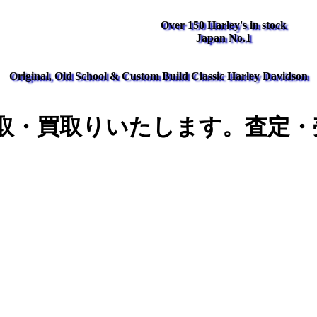
Over 150 Harley's in stock
Japan No.1
Original, Old School & Custom Build Classic Harley Davidson
取・買取りいたします。査定・