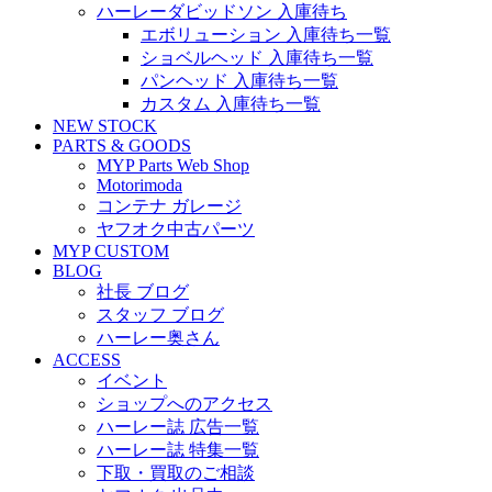
ハーレーダビッドソン 入庫待ち
エボリューション 入庫待ち一覧
ショベルヘッド 入庫待ち一覧
パンヘッド 入庫待ち一覧
カスタム 入庫待ち一覧
NEW STOCK
PARTS & GOODS
MYP Parts Web Shop
Motorimoda
コンテナ ガレージ
ヤフオク中古パーツ
MYP CUSTOM
BLOG
社長 ブログ
スタッフ ブログ
ハーレー奥さん
ACCESS
イベント
ショップへのアクセス
ハーレー誌 広告一覧
ハーレー誌 特集一覧
下取・買取のご相談