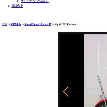
ヤフオク 出品中
業者様
TOP
＞
売約済み
＞
Shovel/ショベルヘッド
＞Rigid FXS Custom