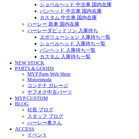
ショベルヘッド 中古車 国内在庫
パンヘッド 中古車 国内在庫
カスタム 中古車 国内在庫
ハーレー 新車 国内在庫
ハーレーダビッドソン 入庫待ち
エボリューション 入庫待ち一覧
ショベルヘッド 入庫待ち一覧
パンヘッド 入庫待ち一覧
カスタム 入庫待ち一覧
NEW STOCK
PARTS & GOODS
MYP Parts Web Shop
Motorimoda
コンテナ ガレージ
ヤフオク中古パーツ
MYP CUSTOM
BLOG
社長 ブログ
スタッフ ブログ
ハーレー奥さん
ACCESS
イベント