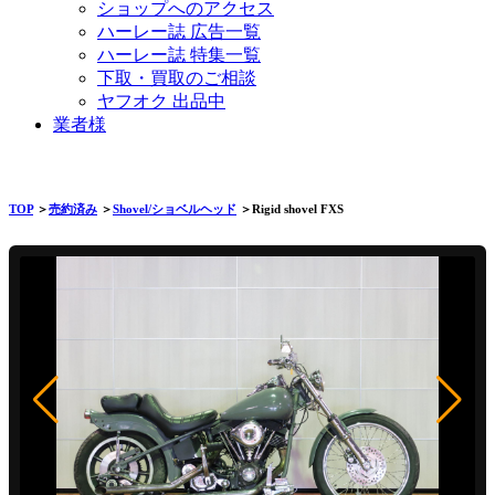
ショップへのアクセス
ハーレー誌 広告一覧
ハーレー誌 特集一覧
下取・買取のご相談
ヤフオク 出品中
業者様
TOP
＞
売約済み
＞
Shovel/ショベルヘッド
＞Rigid shovel FXS