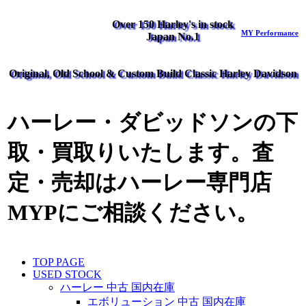
Over 150 Harley's in stock
MY Performance
Japan No.1
Original, Old School & Custom Build Classic Harley Davidson
ハーレー・ダビッドソンの下
取・買取りいたします。査
定・売却はハーレー専門店
MYPにご相談ください。
TOP PAGE
USED STOCK
ハーレー 中古 国内在庫
エボリューション 中古 国内在庫