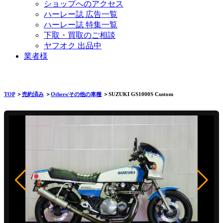
ショップへのアクセス
ハーレー誌 広告一覧
ハーレー誌 特集一覧
下取・買取のご相談
ヤフオク 出品中
業者様
TOP
＞
売約済み
＞
Others/その他の車種
＞SUZUKI GS1000S Custom