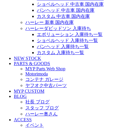
ショベルヘッド 中古車 国内在庫
パンヘッド 中古車 国内在庫
カスタム 中古車 国内在庫
ハーレー 新車 国内在庫
ハーレーダビッドソン 入庫待ち
エボリューション 入庫待ち一覧
ショベルヘッド 入庫待ち一覧
パンヘッド 入庫待ち一覧
カスタム 入庫待ち一覧
NEW STOCK
PARTS & GOODS
MYP Parts Web Shop
Motorimoda
コンテナ ガレージ
ヤフオク中古パーツ
MYP CUSTOM
BLOG
社長 ブログ
スタッフ ブログ
ハーレー奥さん
ACCESS
イベント