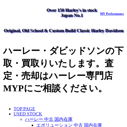
Over 150 Harley's in stock
MY Performance
Japan No.1
Original, Old School & Custom Build Classic Harley Davidson
ハーレー・ダビッドソンの下
取・買取りいたします。査
定・売却はハーレー専門店
MYPにご相談ください。
TOP PAGE
USED STOCK
ハーレー 中古 国内在庫
エボリューション 中古 国内在庫