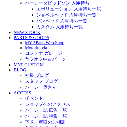
ハーレーダビッドソン 入庫待ち
エボリューション 入庫待ち一覧
ショベルヘッド 入庫待ち一覧
パンヘッド 入庫待ち一覧
カスタム 入庫待ち一覧
NEW STOCK
PARTS & GOODS
MYP Parts Web Shop
Motorimoda
コンテナ ガレージ
ヤフオク中古パーツ
MYP CUSTOM
BLOG
社長 ブログ
スタッフ ブログ
ハーレー奥さん
ACCESS
イベント
ショップへのアクセス
ハーレー誌 広告一覧
ハーレー誌 特集一覧
下取・買取のご相談