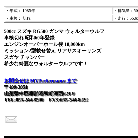
・年式： 1985年
・排気量：500
・車検： 切れ
・走行：55,63
500cc スズキ RG500 ガンマ ウォルターウルフ
車検切れ 昭和60年登録
エンジンオーバーホール後 18,000km
ミッション2型載せ替え リアサスオーリンズ
スガヤ チャンバー
希少な綺麗なウォルターウルフです！
お問合せは MYPerformance まで
〒409-3851
山梨県中巨摩郡昭和町河西621-9
TEL:055-244-8200 FAX:055-244-8222