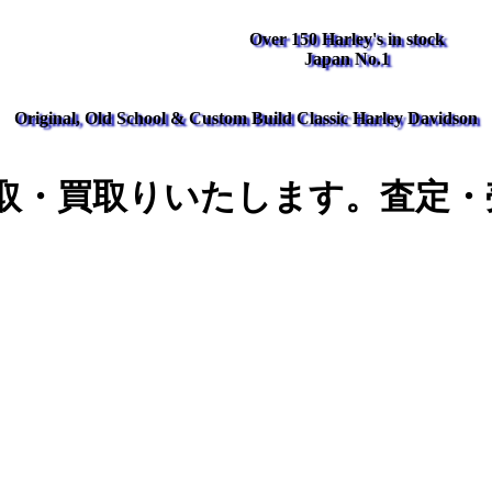
Over 150 Harley's in stock
Japan No.1
Original, Old School & Custom Build Classic Harley Davidson
取・買取りいたします。査定・