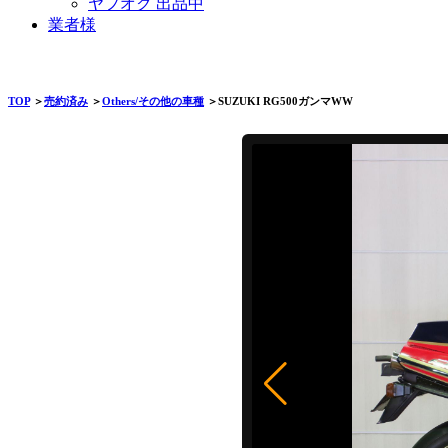
ヤフオク 出品中
業者様
TOP
＞
売約済み
＞
Others/その他の車種
＞SUZUKI RG500ガンマWW