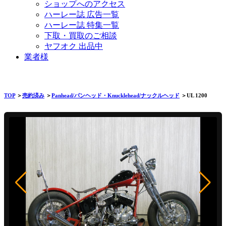
ショップへのアクセス
ハーレー誌 広告一覧
ハーレー誌 特集一覧
下取・買取のご相談
ヤフオク 出品中
業者様
TOP
＞
売約済み
＞
Panhead/パンヘッド・Knucklehead/ナックルヘッド
＞UL 1200