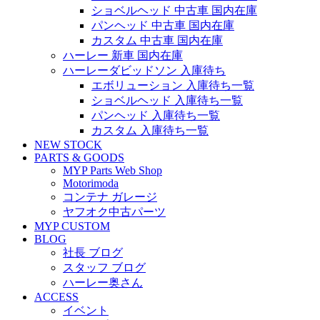
ショベルヘッド 中古車 国内在庫
パンヘッド 中古車 国内在庫
カスタム 中古車 国内在庫
ハーレー 新車 国内在庫
ハーレーダビッドソン 入庫待ち
エボリューション 入庫待ち一覧
ショベルヘッド 入庫待ち一覧
パンヘッド 入庫待ち一覧
カスタム 入庫待ち一覧
NEW STOCK
PARTS & GOODS
MYP Parts Web Shop
Motorimoda
コンテナ ガレージ
ヤフオク中古パーツ
MYP CUSTOM
BLOG
社長 ブログ
スタッフ ブログ
ハーレー奥さん
ACCESS
イベント