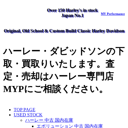
Over 150 Harley's in stock
MY Performance
Japan No.1
Original, Old School & Custom Build Classic Harley Davidson
ハーレー・ダビッドソンの下
取・買取りいたします。査
定・売却はハーレー専門店
MYPにご相談ください。
TOP PAGE
USED STOCK
ハーレー 中古 国内在庫
エボリューション 中古 国内在庫