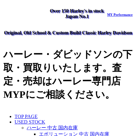
Over 150 Harley's in stock
MY Performance
Japan No.1
Original, Old School & Custom Build Classic Harley Davidson
ハーレー・ダビッドソンの下
取・買取りいたします。査
定・売却はハーレー専門店
MYPにご相談ください。
TOP PAGE
USED STOCK
ハーレー 中古 国内在庫
エボリューション 中古 国内在庫