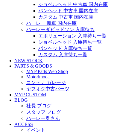
ショベルヘッド 中古車 国内在庫
パンヘッド 中古車 国内在庫
カスタム 中古車 国内在庫
ハーレー 新車 国内在庫
ハーレーダビッドソン 入庫待ち
エボリューション 入庫待ち一覧
ショベルヘッド 入庫待ち一覧
パンヘッド 入庫待ち一覧
カスタム 入庫待ち一覧
NEW STOCK
PARTS & GOODS
MYP Parts Web Shop
Motorimoda
コンテナ ガレージ
ヤフオク中古パーツ
MYP CUSTOM
BLOG
社長 ブログ
スタッフ ブログ
ハーレー奥さん
ACCESS
イベント