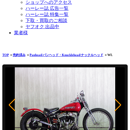
ショップへのアクセス
ハーレー誌 広告一覧
ハーレー誌 特集一覧
下取・買取のご相談
ヤフオク 出品中
業者様
TOP
＞
売約済み
＞
Panhead/パンヘッド・Knucklehead/ナックルヘッド
＞WL