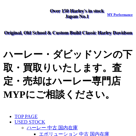
Over 150 Harley's in stock
MY Performance
Japan No.1
Original, Old School & Custom Build Classic Harley Davidson
ハーレー・ダビッドソンの下
取・買取りいたします。査
定・売却はハーレー専門店
MYPにご相談ください。
TOP PAGE
USED STOCK
ハーレー 中古 国内在庫
エボリューション 中古 国内在庫