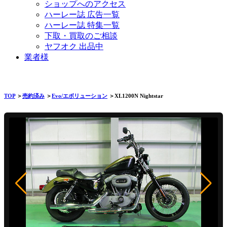
ショップへのアクセス
ハーレー誌 広告一覧
ハーレー誌 特集一覧
下取・買取のご相談
ヤフオク 出品中
業者様
TOP
＞
売約済み
＞
Evo/エボリューション
＞XL1200N Nightstar