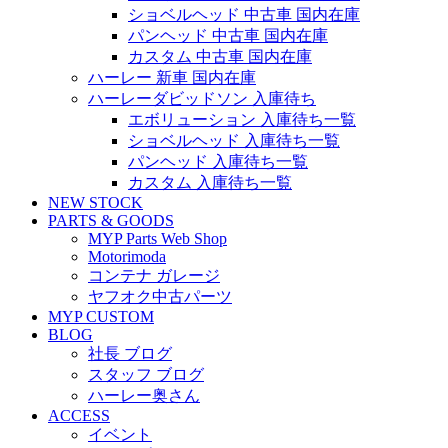
ショベルヘッド 中古車 国内在庫
パンヘッド 中古車 国内在庫
カスタム 中古車 国内在庫
ハーレー 新車 国内在庫
ハーレーダビッドソン 入庫待ち
エボリューション 入庫待ち一覧
ショベルヘッド 入庫待ち一覧
パンヘッド 入庫待ち一覧
カスタム 入庫待ち一覧
NEW STOCK
PARTS & GOODS
MYP Parts Web Shop
Motorimoda
コンテナ ガレージ
ヤフオク中古パーツ
MYP CUSTOM
BLOG
社長 ブログ
スタッフ ブログ
ハーレー奥さん
ACCESS
イベント