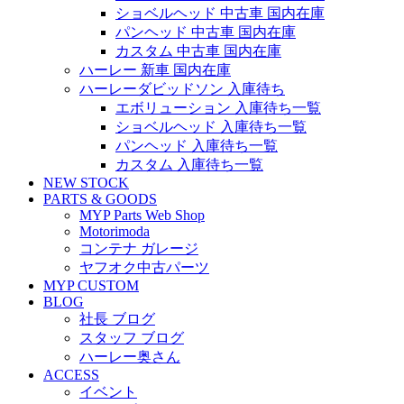
ショベルヘッド 中古車 国内在庫
パンヘッド 中古車 国内在庫
カスタム 中古車 国内在庫
ハーレー 新車 国内在庫
ハーレーダビッドソン 入庫待ち
エボリューション 入庫待ち一覧
ショベルヘッド 入庫待ち一覧
パンヘッド 入庫待ち一覧
カスタム 入庫待ち一覧
NEW STOCK
PARTS & GOODS
MYP Parts Web Shop
Motorimoda
コンテナ ガレージ
ヤフオク中古パーツ
MYP CUSTOM
BLOG
社長 ブログ
スタッフ ブログ
ハーレー奥さん
ACCESS
イベント