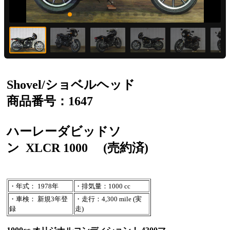
Shovel/ショベルヘッド
商品番号：1647
ハーレーダビッドソ
ン
XLCR 1000
(売約済)
・年式： 1978年
・排気量：1000 cc
・車検： 新規3年登
・走行：4,300 mile (実
録
走)