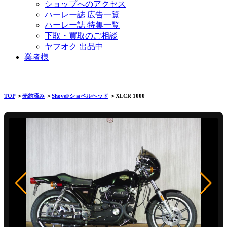
ショップへのアクセス
ハーレー誌 広告一覧
ハーレー誌 特集一覧
下取・買取のご相談
ヤフオク 出品中
業者様
TOP
＞
売約済み
＞
Shovel/ショベルヘッド
＞XLCR 1000