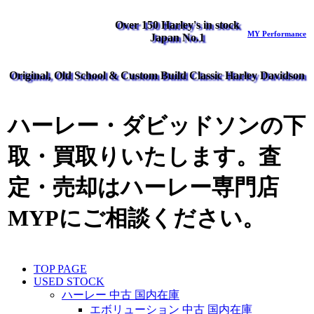
Over 150 Harley's in stock
MY Performance
Japan No.1
Original, Old School & Custom Build Classic Harley Davidson
ハーレー・ダビッドソンの下
取・買取りいたします。査
定・売却はハーレー専門店
MYPにご相談ください。
TOP PAGE
USED STOCK
ハーレー 中古 国内在庫
エボリューション 中古 国内在庫