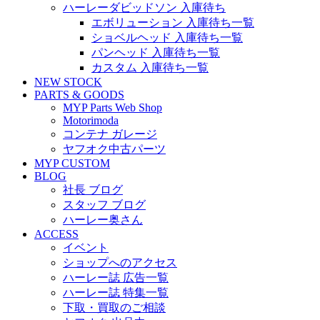
ハーレーダビッドソン 入庫待ち
エボリューション 入庫待ち一覧
ショベルヘッド 入庫待ち一覧
パンヘッド 入庫待ち一覧
カスタム 入庫待ち一覧
NEW STOCK
PARTS & GOODS
MYP Parts Web Shop
Motorimoda
コンテナ ガレージ
ヤフオク中古パーツ
MYP CUSTOM
BLOG
社長 ブログ
スタッフ ブログ
ハーレー奥さん
ACCESS
イベント
ショップへのアクセス
ハーレー誌 広告一覧
ハーレー誌 特集一覧
下取・買取のご相談