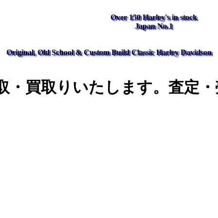
Over 150 Harley's in stock
Japan No.1
Original, Old School & Custom Build Classic Harley Davidson
取・買取りいたします。査定・