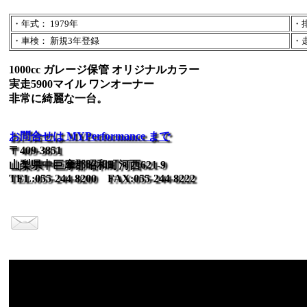
・年式： 1979年
・排
・車検： 新規3年登録
・走
1000cc ガレージ保管 オリジナルカラー
実走5900マイル ワンオーナー
非常に綺麗な一台。
お問合せは MYPerformance まで
〒409-3851
山梨県中巨摩郡昭和町河西621-9
TEL:055-244-8200 FAX:055-244-8222