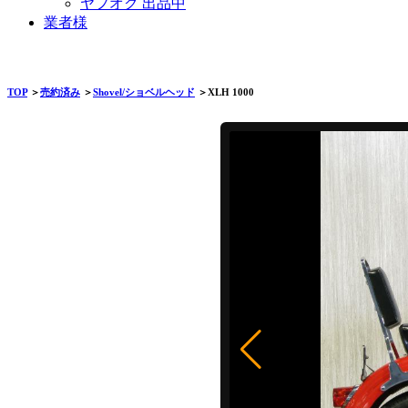
ヤフオク 出品中
業者様
TOP
＞
売約済み
＞
Shovel/ショベルヘッド
＞XLH 1000