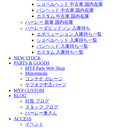
ショベルヘッド 中古車 国内在庫
パンヘッド 中古車 国内在庫
カスタム 中古車 国内在庫
ハーレー 新車 国内在庫
ハーレーダビッドソン 入庫待ち
エボリューション 入庫待ち一覧
ショベルヘッド 入庫待ち一覧
パンヘッド 入庫待ち一覧
カスタム 入庫待ち一覧
NEW STOCK
PARTS & GOODS
MYP Parts Web Shop
Motorimoda
コンテナ ガレージ
ヤフオク中古パーツ
MYP CUSTOM
BLOG
社長 ブログ
スタッフ ブログ
ハーレー奥さん
ACCESS
イベント