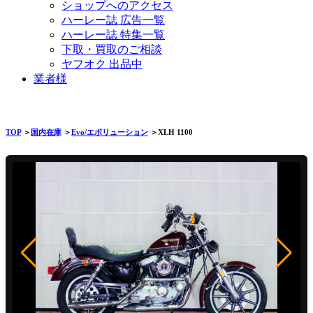
ショップへのアクセス
ハーレー誌 広告一覧
ハーレー誌 特集一覧
下取・買取のご相談
ヤフオク 出品中
業者様
TOP
＞
国内在庫
＞
Evo/エボリューション
＞XLH 1100