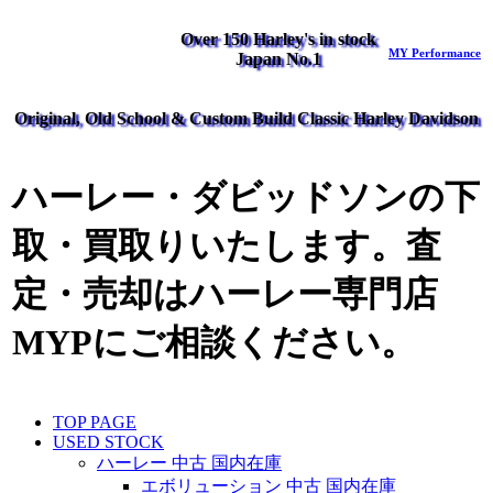
Over 150 Harley's in stock
MY Performance
Japan No.1
Original, Old School & Custom Build Classic Harley Davidson
ハーレー・ダビッドソンの下
取・買取りいたします。査
定・売却はハーレー専門店
MYPにご相談ください。
TOP PAGE
USED STOCK
ハーレー 中古 国内在庫
エボリューション 中古 国内在庫