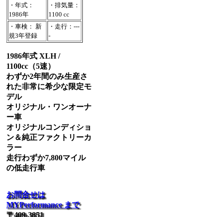
・年式：
・排気量：
1986年
1100 cc
・車検： 新
・走行：---
規3年登録
-
1986年式 XLH /
1100cc（5速）
わずか2年間のみ生産さ
れた非常に希少な限定モ
デル
オリジナル・ワンオーナ
ー車
オリジナルコンディショ
ン＆純正ファクトリーカ
ラー
走行わずか7,800マイル
の低走行車
お問合せは
MYPerformance まで
〒409-3851