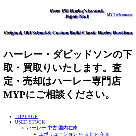
Over 150 Harley's in stock
MY Performance
Japan No.1
Original, Old School & Custom Build Classic Harley Davidson
ハーレー・ダビッドソンの下
取・買取りいたします。査
定・売却はハーレー専門店
MYPにご相談ください。
TOP PAGE
USED STOCK
ハーレー 中古 国内在庫
エボリューション 中古 国内在庫