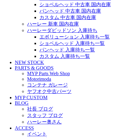
ショベルヘッド 中古車 国内在庫
パンヘッド 中古車 国内在庫
カスタム 中古車 国内在庫
ハーレー 新車 国内在庫
ハーレーダビッドソン 入庫待ち
エボリューション 入庫待ち一覧
ショベルヘッド 入庫待ち一覧
パンヘッド 入庫待ち一覧
カスタム 入庫待ち一覧
NEW STOCK
PARTS & GOODS
MYP Parts Web Shop
Motorimoda
コンテナ ガレージ
ヤフオク中古パーツ
MYP CUSTOM
BLOG
社長 ブログ
スタッフ ブログ
ハーレー奥さん
ACCESS
イベント