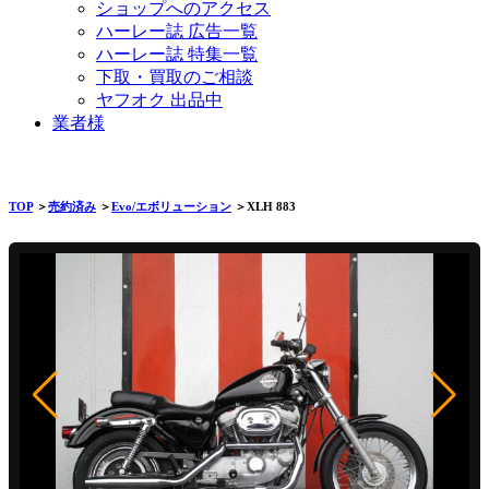
ショップへのアクセス
ハーレー誌 広告一覧
ハーレー誌 特集一覧
下取・買取のご相談
ヤフオク 出品中
業者様
TOP
＞
売約済み
＞
Evo/エボリューション
＞XLH 883