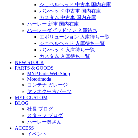
ショベルヘッド 中古車 国内在庫
パンヘッド 中古車 国内在庫
カスタム 中古車 国内在庫
ハーレー 新車 国内在庫
ハーレーダビッドソン 入庫待ち
エボリューション 入庫待ち一覧
ショベルヘッド 入庫待ち一覧
パンヘッド 入庫待ち一覧
カスタム 入庫待ち一覧
NEW STOCK
PARTS & GOODS
MYP Parts Web Shop
Motorimoda
コンテナ ガレージ
ヤフオク中古パーツ
MYP CUSTOM
BLOG
社長 ブログ
スタッフ ブログ
ハーレー奥さん
ACCESS
イベント