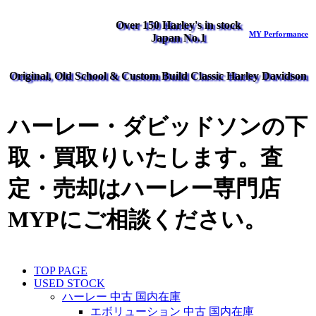
Over 150 Harley's in stock
MY Performance
Japan No.1
Original, Old School & Custom Build Classic Harley Davidson
ハーレー・ダビッドソンの下
取・買取りいたします。査
定・売却はハーレー専門店
MYPにご相談ください。
TOP PAGE
USED STOCK
ハーレー 中古 国内在庫
エボリューション 中古 国内在庫