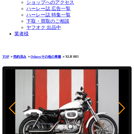
ショップへのアクセス
ハーレー誌 広告一覧
ハーレー誌 特集一覧
下取・買取のご相談
ヤフオク 出品中
業者様
TOP
＞
売約済み
＞
Others/その他の車種
＞XLH 883