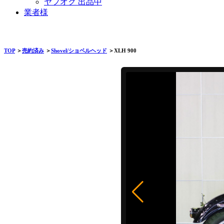
ヤフオク 出品中
業者様
TOP
＞
売約済み
＞
Shovel/ショベルヘッド
＞XLH 900