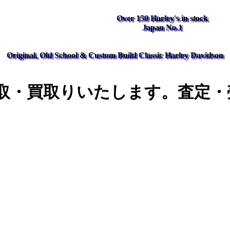
Over 150 Harley's in stock
Japan No.1
Original, Old School & Custom Build Classic Harley Davidson
取・買取りいたします。査定・