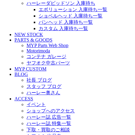
ハーレーダビッドソン 入庫待ち
エボリューション 入庫待ち一覧
ショベルヘッド 入庫待ち一覧
パンヘッド 入庫待ち一覧
カスタム 入庫待ち一覧
NEW STOCK
PARTS & GOODS
MYP Parts Web Shop
Motorimoda
コンテナ ガレージ
ヤフオク中古パーツ
MYP CUSTOM
BLOG
社長 ブログ
スタッフ ブログ
ハーレー奥さん
ACCESS
イベント
ショップへのアクセス
ハーレー誌 広告一覧
ハーレー誌 特集一覧
下取・買取のご相談