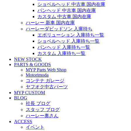
ショベルヘッド 中古車 国内在庫
パンヘッド 中古車 国内在庫
カスタム 中古車 国内在庫
ハーレー 新車 国内在庫
ハーレーダビッドソン 入庫待ち
エボリューション 入庫待ち一覧
ショベルヘッド 入庫待ち一覧
パンヘッド 入庫待ち一覧
カスタム 入庫待ち一覧
NEW STOCK
PARTS & GOODS
MYP Parts Web Shop
Motorimoda
コンテナ ガレージ
ヤフオク中古パーツ
MYP CUSTOM
BLOG
社長 ブログ
スタッフ ブログ
ハーレー奥さん
ACCESS
イベント