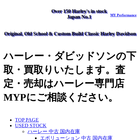
Over 150 Harley's in stock
MY Performance
Japan No.1
Original, Old School & Custom Build Classic Harley Davidson
ハーレー・ダビッドソンの下
取・買取りいたします。査
定・売却はハーレー専門店
MYPにご相談ください。
TOP PAGE
USED STOCK
ハーレー 中古 国内在庫
エボリューション 中古 国内在庫