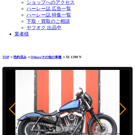
ショップへのアクセス
ハーレー誌 広告一覧
ハーレー誌 特集一覧
下取・買取のご相談
ヤフオク 出品中
業者様
TOP
＞
売約済み
＞
Others/その他の車種
＞XL 1200 N