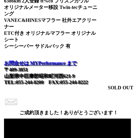
6386km 2人登録 tt%co プリズンカウル
オリジナルメーター移設 Twin-tecチューニ
ング
VANEC&HINESマフラー 社外エアクリー
ナー
ETC付き オリジナルマフラー オリジナル
シート
シーシーバー サドルバック 有
お問合せは MYPerformance まで
〒409-3851
山梨県中巨摩郡昭和町河西621-9
TEL:055-244-8200 FAX:055-244-8222
SOLD OUT
ご成約頂きました！ありがとうございます！