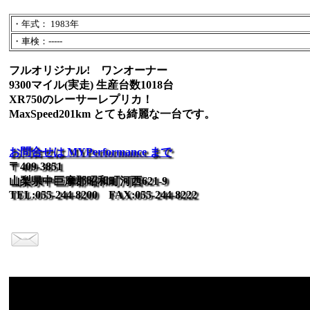
・年式： 1983年
・車検：-----
フルオリジナル! ワンオーナー
9300マイル(実走) 生産台数1018台
XR750のレーサーレプリカ！
MaxSpeed201km とても綺麗な一台です。
お問合せは MYPerformance まで
〒409-3851
山梨県中巨摩郡昭和町河西621-9
TEL:055-244-8200 FAX:055-244-8222