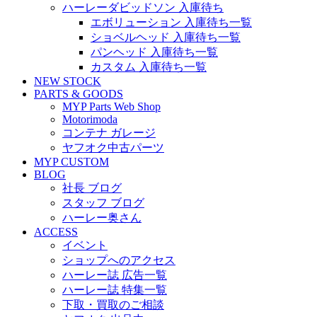
ハーレーダビッドソン 入庫待ち
エボリューション 入庫待ち一覧
ショベルヘッド 入庫待ち一覧
パンヘッド 入庫待ち一覧
カスタム 入庫待ち一覧
NEW STOCK
PARTS & GOODS
MYP Parts Web Shop
Motorimoda
コンテナ ガレージ
ヤフオク中古パーツ
MYP CUSTOM
BLOG
社長 ブログ
スタッフ ブログ
ハーレー奥さん
ACCESS
イベント
ショップへのアクセス
ハーレー誌 広告一覧
ハーレー誌 特集一覧
下取・買取のご相談