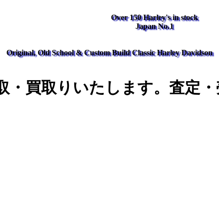
Over 150 Harley's in stock
Japan No.1
Original, Old School & Custom Build Classic Harley Davidson
取・買取りいたします。査定・