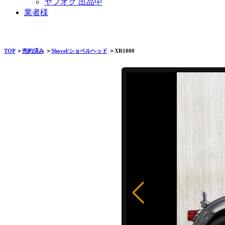
ヤフオク 出品中
業者様
TOP
＞
売約済み
＞
Shovel/ショベルヘッド
＞XR1000