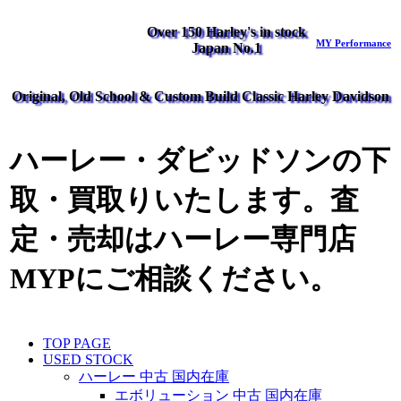
Over 150 Harley's in stock
MY Performance
Japan No.1
Original, Old School & Custom Build Classic Harley Davidson
ハーレー・ダビッドソンの下
取・買取りいたします。査
定・売却はハーレー専門店
MYPにご相談ください。
TOP PAGE
USED STOCK
ハーレー 中古 国内在庫
エボリューション 中古 国内在庫