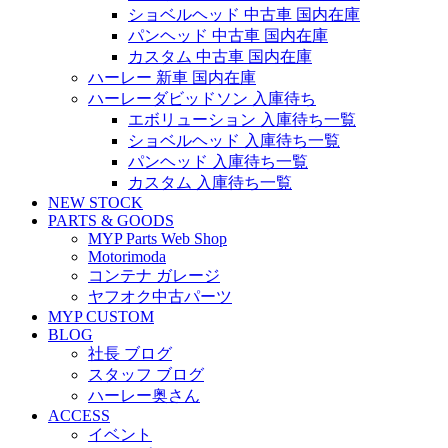
ショベルヘッド 中古車 国内在庫
パンヘッド 中古車 国内在庫
カスタム 中古車 国内在庫
ハーレー 新車 国内在庫
ハーレーダビッドソン 入庫待ち
エボリューション 入庫待ち一覧
ショベルヘッド 入庫待ち一覧
パンヘッド 入庫待ち一覧
カスタム 入庫待ち一覧
NEW STOCK
PARTS & GOODS
MYP Parts Web Shop
Motorimoda
コンテナ ガレージ
ヤフオク中古パーツ
MYP CUSTOM
BLOG
社長 ブログ
スタッフ ブログ
ハーレー奥さん
ACCESS
イベント