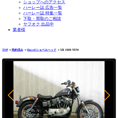
ショップへのアクセス
ハーレー誌 広告一覧
ハーレー誌 特集一覧
下取・買取のご相談
ヤフオク 出品中
業者様
TOP
＞
売約済み
＞
Shovel/ショベルヘッド
＞XR 1000 NEW