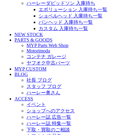
ハーレーダビッドソン 入庫待ち
エボリューション 入庫待ち一覧
ショベルヘッド 入庫待ち一覧
パンヘッド 入庫待ち一覧
カスタム 入庫待ち一覧
NEW STOCK
PARTS & GOODS
MYP Parts Web Shop
Motorimoda
コンテナ ガレージ
ヤフオク中古パーツ
MYP CUSTOM
BLOG
社長 ブログ
スタッフ ブログ
ハーレー奥さん
ACCESS
イベント
ショップへのアクセス
ハーレー誌 広告一覧
ハーレー誌 特集一覧
下取・買取のご相談