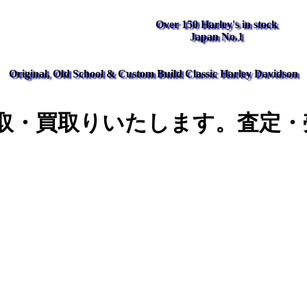
Over 150 Harley's in stock
Japan No.1
Original, Old School & Custom Build Classic Harley Davidson
取・買取りいたします。査定・