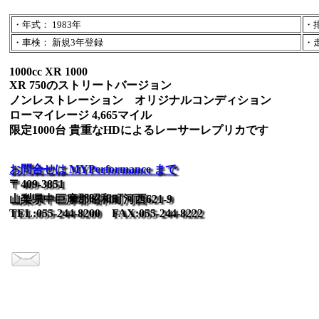
・年式： 1983年
・排
・車検： 新規3年登録
・走
1000cc XR 1000
XR 750のストリートバージョン
ノンレストレーション オリジナルコンディション
ローマイレージ 4,665マイル
限定1000台 貴重なHDによるレーサーレプリカです
お問合せは MYPerformance まで
〒409-3851
山梨県中巨摩郡昭和町河西621-9
TEL:055-244-8200 FAX:055-244-8222