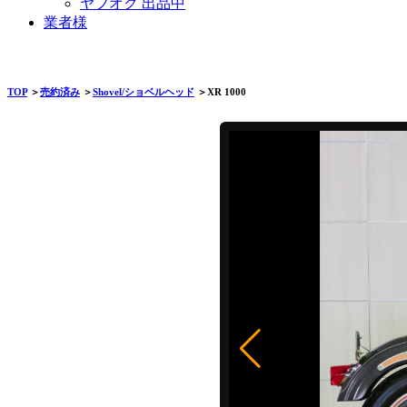
ヤフオク 出品中
業者様
TOP
＞
売約済み
＞
Shovel/ショベルヘッド
＞XR 1000