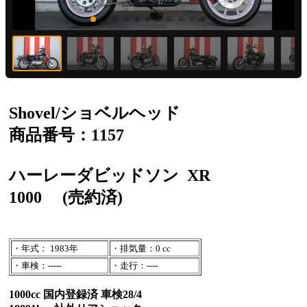
Shovel/ショベルヘッド
商品番号：1157
ハーレーダビッドソン
XR
1000
(売約済)
・年式： 1983年
・排気量：0 cc
・車検：-----
・走行：----
1000cc 国内登録済 車検28/4