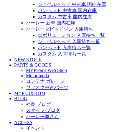
ショベルヘッド 中古車 国内在庫
パンヘッド 中古車 国内在庫
カスタム 中古車 国内在庫
ハーレー 新車 国内在庫
ハーレーダビッドソン 入庫待ち
エボリューション 入庫待ち一覧
ショベルヘッド 入庫待ち一覧
パンヘッド 入庫待ち一覧
カスタム 入庫待ち一覧
NEW STOCK
PARTS & GOODS
MYP Parts Web Shop
Motorimoda
コンテナ ガレージ
ヤフオク中古パーツ
MYP CUSTOM
BLOG
社長 ブログ
スタッフ ブログ
ハーレー奥さん
ACCESS
イベント