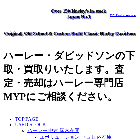
Over 150 Harley's in stock
MY Performance
Japan No.1
Original, Old School & Custom Build Classic Harley Davidson
ハーレー・ダビッドソンの下
取・買取りいたします。査
定・売却はハーレー専門店
MYPにご相談ください。
TOP PAGE
USED STOCK
ハーレー 中古 国内在庫
エボリューション 中古 国内在庫