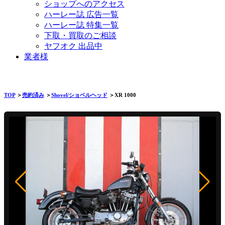
ショップへのアクセス
ハーレー誌 広告一覧
ハーレー誌 特集一覧
下取・買取のご相談
ヤフオク 出品中
業者様
TOP
＞
売約済み
＞
Shovel/ショベルヘッド
＞XR 1000